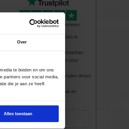
TrustScore
5.0
|
213
reviews
Duizenden lopende banden in
Over
voorraad
Veel verschillende bandbreedtes
Voor pakjes & doosjes en voor
stortgoed
 media te bieden en om ons
Extreem veel lopende banden direct
e partners voor social media,
leverbaar
ie die je aan ze heeft
Maatwerk mogelijk, nieuw en
gebruikt
Alles toestaan