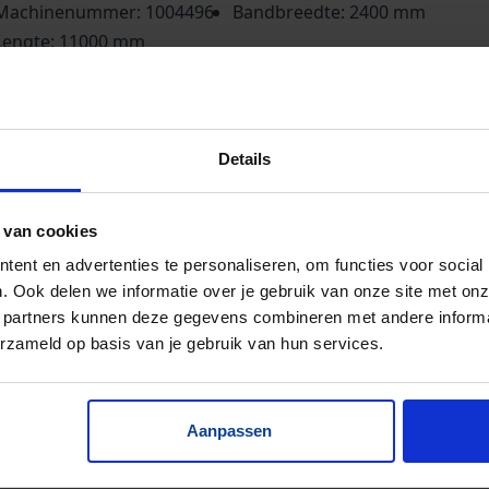
Machinenummer: 1004496
Bandbreedte: 2400 mm
Lengte: 11000 mm
ze bunker is verkocht. We maken deze bunker op
at!
Details
 van cookies
ent en advertenties te personaliseren, om functies voor social
. Ook delen we informatie over je gebruik van onze site met onz
 partners kunnen deze gegevens combineren met andere informat
erzameld op basis van je gebruik van hun services.
Aanpassen