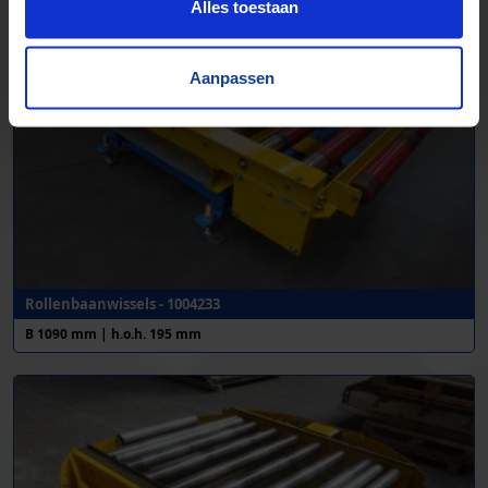
Alles toestaan
Aanpassen
Rollenbaanwissels - 1004233
B 1090 mm | h.o.h. 195 mm