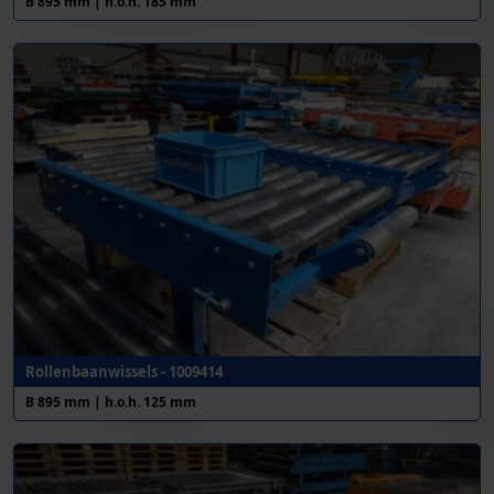
B 895 mm | h.o.h. 185 mm
Rollenbaanwissels - 1009414
B 895 mm | h.o.h. 125 mm