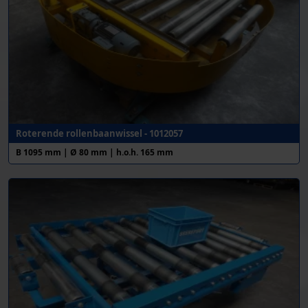
Roterende rollenbaanwissel - 1012057
B 1095 mm | Ø 80 mm | h.o.h. 165 mm