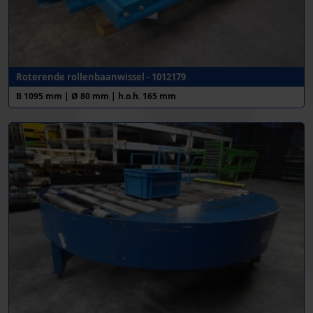
Roterende rollenbaanwissel - 1012179
B 1095 mm | Ø 80 mm | h.o.h. 165 mm