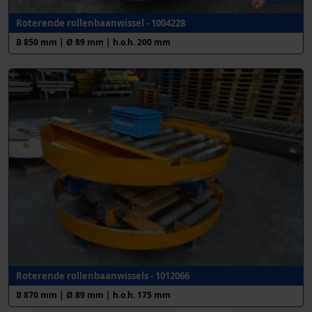
Roterende rollenbaanwissel - 1004228
B 850 mm | Ø 89 mm | h.o.h. 200 mm
Roterende rollenbaanwissels - 1012066
B 870 mm | Ø 89 mm | h.o.h. 175 mm