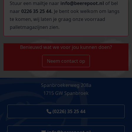
Stuur een mailtje naar
info@beerepoot.nl
of bel
naar
0226 35 25 44.
Je bent ook welkom om langs
te komen, wij laten je graag onze voorraad
palletmagazijnen zien.
Benieuwd wat we voor jou kunnen doen?
Neem contact op
Spanbroekerweg 208a
1715 GW Spanbroek
(0226) 35 25 44