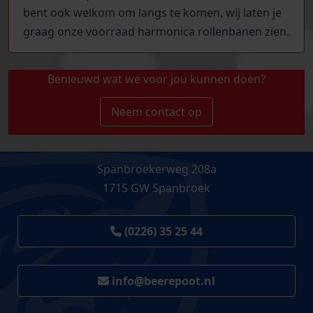
bent ook welkom om langs te komen, wij laten je
graag onze voorraad harmonica rollenbanen zien.
Benieuwd wat we voor jou kunnen doen?
Neem contact op
Spanbroekerweg 208a
1715 GW Spanbroek
(0226) 35 25 44
info@beerepoot.nl