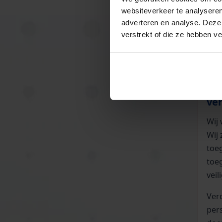
websiteverkeer te analyseren
In 
adverteren en analyse. Deze
bel
verstrekt of die ze hebben v
teg
ver
onz
Ho
ver
Wij
Wij
toe
toe
vei
Verd
per