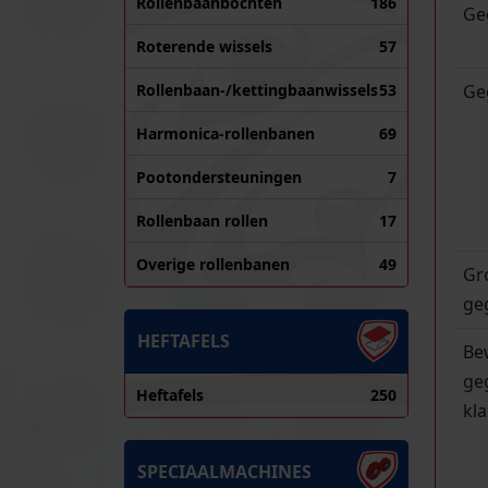
Rollenbaanbochten
186
Ge
Roterende wissels
57
Ge
Rollenbaan-/kettingbaanwissels
53
Harmonica-rollenbanen
69
Pootondersteuningen
7
Rollenbaan rollen
17
Overige rollenbanen
49
Gr
ge
HEFTAFELS
Be
ge
Heftafels
250
kla
SPECIAALMACHINES