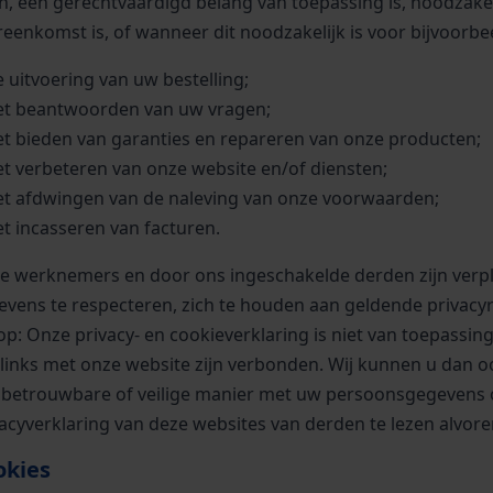
n, een gerechtvaardigd belang van toepassing is, noodzakel
eenkomst is, of wanneer dit noodzakelijk is voor bijvoorbe
e uitvoering van uw bestelling;
et beantwoorden van uw vragen;
et bieden van garanties en repareren van onze producten;
et verbeteren van onze website en/of diensten;
et afdwingen van de naleving van onze voorwaarden;
et incasseren van facturen.
e werknemers en door ons ingeschakelde derden zijn verpl
evens te respecteren, zich te houden aan geldende privacy
op: Onze privacy- en cookieverklaring is niet van toepassi
 links met onze website zijn verbonden. Wij kunnen u dan 
 betrouwbare of veilige manier met uw persoonsgegevens 
vacyverklaring van deze websites van derden te lezen alvor
okies