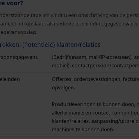
ze voor?
onderstaande tabellen vindt u een omschrijving van de per
zamelen en opslaan, alsmede de doeleinden, gegevensverkr
gegevensopslag.
rokken: (Potentiële) klanten/relaties
rsoonsgegevens
(Bedrijfs)naam, mail/IP-adres(sen), a
mobiel), contactpersoon/contactper
eleinden
Offertes, orderbevestigingen, factu
opvolgen.
Productleveringen te kunnen doen, 
allerlei manieren contact kunnen ho
klanten/relaties, aanpassing/uitbre
machines te kunnen doen.