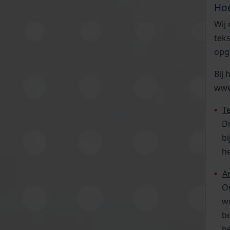
Hoe
Wij
tek
opg
Bij
www
T
Di
bi
he
A
O
w
b
he