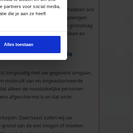
e partners voor social media,
om gegevens te verwerken. Wij hebben ons
ie die je aan ze heeft
en rechtspositie te bewaken, afgewogen
onsgegevens op basis van deze grondslag
n nodig is om ons doel te bereiken en
Alles toestaan
persoonsgegevens, en de
terst zorgvuldig met uw gegevens omgaan.
om misbruik van en ongeautoriseerde
dat alleen de noodzakelijke personen
ens afgeschermd is en dat onze
erkopen. Daarnaast zullen wij uw
op grond van de wet mogen of moeten