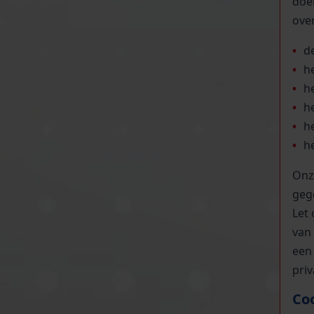
doe
over
d
h
h
h
h
h
Onz
geg
Let 
van
een
pri
Co