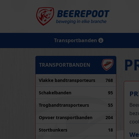
Transportbanden
P
TRANSPORTBANDEN
Vlakke bandtransporteurs
768
PR
Schakelbanden
95
Bee
Trogbandtransporteurs
55
bezo
Opvoer transportbanden
204
coo
Stortbunkers
18
We