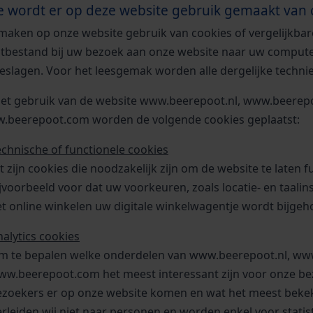
 wordt er op deze website gebruik gemaakt van 
 maken op onze website gebruik van cookies of vergelijkbar
stbestand bij uw bezoek aan onze website naar uw computer
eslagen. Voor het leesgemak worden alle dergelijke technie
 het gebruik van de website www.beerepoot.nl, www.beerep
.beerepoot.com worden de volgende cookies geplaatst:
echnische of functionele cookies
t zijn cookies die noodzakelijk zijn om de website te laten
jvoorbeeld voor dat uw voorkeuren, zoals locatie- en taali
t online winkelen uw digitale winkelwagentje wordt bijge
nalytics cookies
m te bepalen welke onderdelen van www.beerepoot.nl, ww
ww.beerepoot.com het meest interessant zijn voor onze be
ezoekers er op onze website komen en wat het meest bekek
rleiden wij niet naar personen en worden enkel voor statist