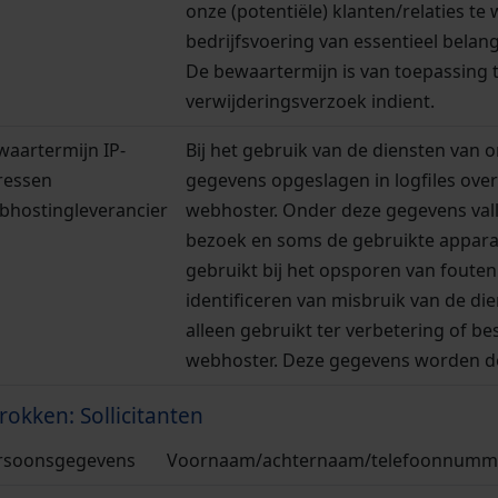
onze (potentiële) klanten/relaties t
bedrijfsvoering van essentieel belang 
De bewaartermijn is van toepassing te
verwijderingsverzoek indient.
waartermijn IP-
Bij het gebruik van de diensten van
ressen
gegevens opgeslagen in logfiles over
bhostingleverancier
webhoster. Onder deze gegevens valle
bezoek en soms de gebruikte appara
gebruikt bij het opsporen van foute
identificeren van misbruik van de d
alleen gebruikt ter verbetering of b
webhoster. Deze gegevens worden d
rokken: Sollicitanten
rsoonsgegevens
Voornaam/achternaam/telefoonnummer