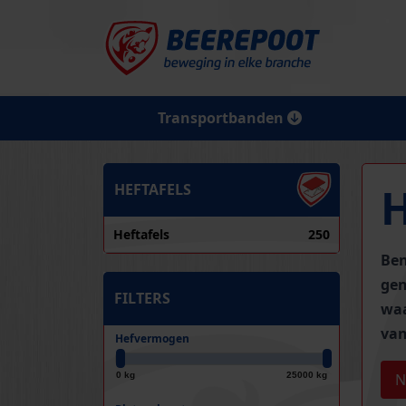
Transportbanden
HEFTAFELS
Heftafels
250
Ben
gen
FILTERS
waa
van
Hefvermogen
0 kg
25000 kg
N