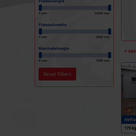
Plateaulengte
0 mm
11000 mm
Plateaubreedte
0 mm
4000 mm
Maximalehoogte
< vo
0 mm
7000 mm
Heftaf
175 k