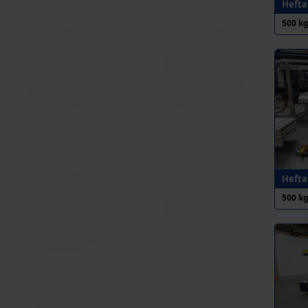
Heftaf
500 k
Heftaf
500 k