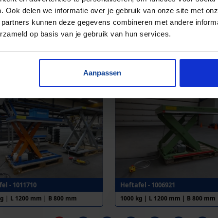
. Ook delen we informatie over je gebruik van onze site met onz
 partners kunnen deze gegevens combineren met andere informat
erzameld op basis van je gebruik van hun services.
els - 1006238
Heftafels - 1011878
Aanpassen
kg | L 1000 mm | B 800 mm
1000 kg | L 1200 mm | B 800 mm
el - 1011710
Heftafel - 1006921
kg | L 1200 mm | B 800 mm
1000 kg | L 1200 mm | B 800 mm