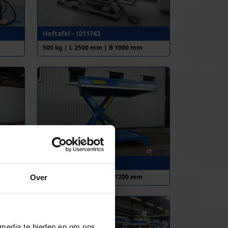
Heftafel - 1011743
500 kg | L 2500 mm | B 1000 mm
Heftafel - 1007048
1000 kg | L 900 mm | B 1200 mm
Over
 media te bieden en om ons