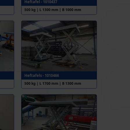
Heftafel - 1010437
500 kg | L 1300 mm | B 1000 mm
Heftafels - 1010466
500 kg | L 1700 mm | B 1300 mm