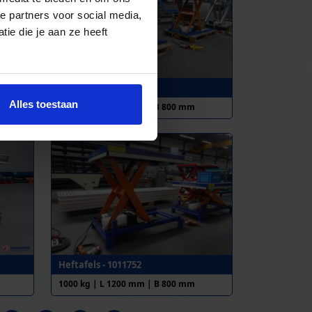
e partners voor social media,
ie die je aan ze heeft
Heftafel - 1011711
Alles toestaan
1000 kg | L 1200 mm | B 800 mm
Heftafels - 1011752
1000 kg | L 1200 mm | B 800 mm