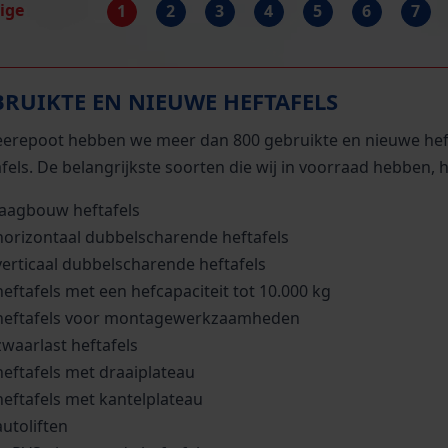
rige
1
2
3
4
5
6
7
BRUIKTE EN NIEUWE HEFTAFELS
Beerepoot hebben we meer dan 800 gebruikte en nieuwe hefta
fels. De belangrijkste soorten die wij in voorraad hebben, h
laagbouw heftafels
horizontaal dubbelscharende heftafels
verticaal dubbelscharende heftafels
heftafels met een hefcapaciteit tot 10.000 kg
heftafels voor montagewerkzaamheden
zwaarlast heftafels
heftafels met draaiplateau
heftafels met kantelplateau
autoliften