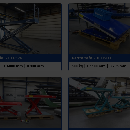
el - 1007124
Kanteltafel - 1011900
g | L 6000 mm | B 800 mm
500 kg | L 1100 mm | B 795 mm