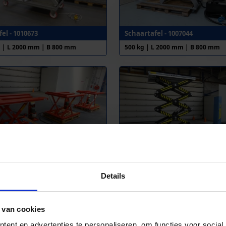
el - 1010673
Schaartafel - 1007044
g | L 2000 mm | B 800 mm
500 kg | L 2000 mm | B 800 mm
el - 1007417
Heftafel - 1006926
g | L 1325 mm | B 955 mm
800 kg | L 1700 mm | B 1000 mm
Details
 van cookies
ent en advertenties te personaliseren, om functies voor social