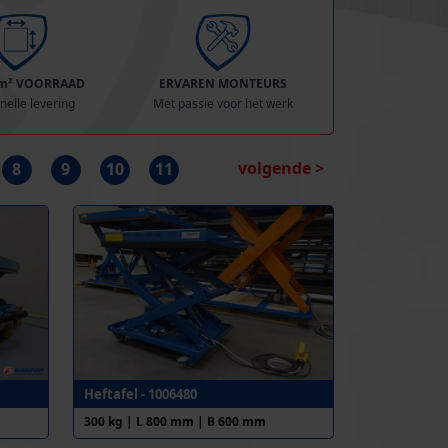
 m² VOORRAAD
ERVAREN MONTEURS
nelle levering
Met passie voor het werk
volgende >
8
9
10
11
Heftafel - 1006480
300 kg | L 800 mm | B 600 mm