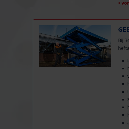
< vo
GE
Bij 
hefta