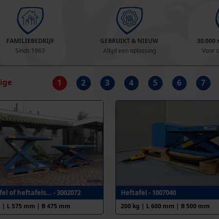
FAMILIEBEDRIJF
GEBRUIKT & NIEUW
30.000
Sinds 1963
Altijd een oplossing
Voor s
rige
1
2
3
4
5
6
7
el of heftafels... - 3002072
Heftafel - 1007040
g | L 575 mm | B 475 mm
200 kg | L 600 mm | B 500 mm