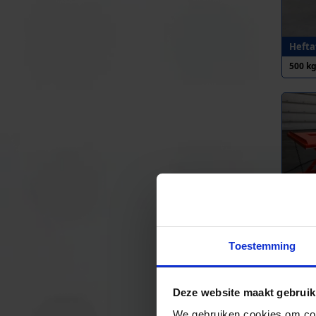
Heftaf
500 k
Heftaf
600 k
Toestemming
Deze website maakt gebruik
We gebruiken cookies om cont