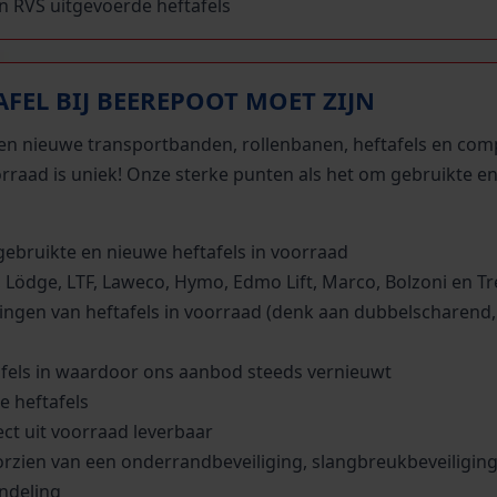
in RVS uitgevoerde heftafels
FEL BIJ BEEREPOOT MOET ZIJN
te en nieuwe transportbanden, rollenbanen, heftafels en com
orraad is uniek! Onze sterke punten als het om gebruikte e
ebruikte en nieuwe heftafels in voorraad
 Lödge, LTF, Laweco, Hymo, Edmo Lift, Marco, Bolzoni en Tr
ringen van heftafels in voorraad (denk aan dubbelscharend,
afels in waardoor ons aanbod steeds vernieuwt
e heftafels
ect uit voorraad leverbaar
oorzien van een onderrandbeveiliging, slangbreukbeveiliging
ndeling