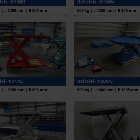
els - 1010881
Heftafels - 1010664
g | L 1250 mm | B 800 mm
500 kg | L 1250 mm | B 800 mm
el - 1011755
Heftafel - 1007078
g | L 1350 mm | B 800 mm
500 kg | L 1600 mm | B 1095 mm