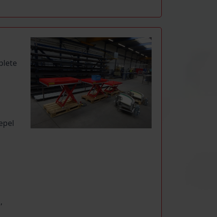
plete
n
epel
,