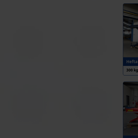
Heftaf
300 k