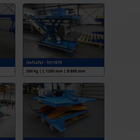
Heftafel - 1011879
500 kg | L 1200 mm | B 800 mm