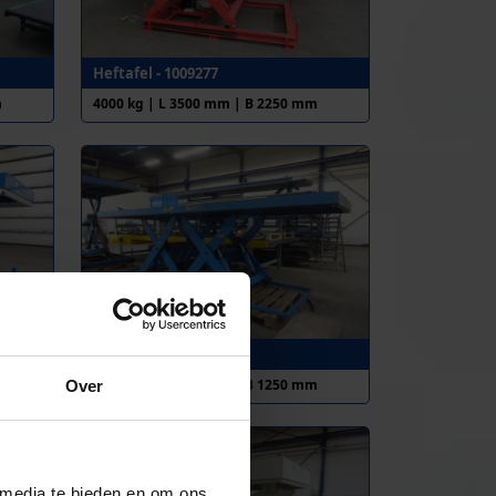
Heftafel - 1009277
m
4000 kg | L 3500 mm | B 2250 mm
Heftafel - 1012105
m
4000 kg | L 4000 mm | B 1250 mm
Over
 media te bieden en om ons