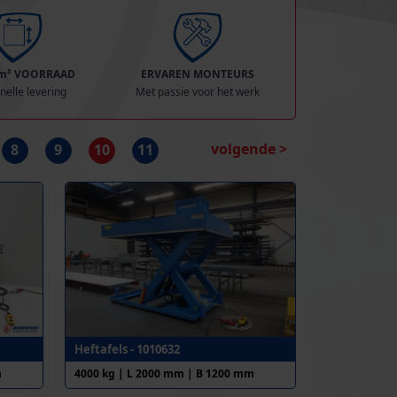
 m² VOORRAAD
ERVAREN MONTEURS
nelle levering
Met passie voor het werk
volgende >
8
9
10
11
Heftafels - 1010632
m
4000 kg | L 2000 mm | B 1200 mm