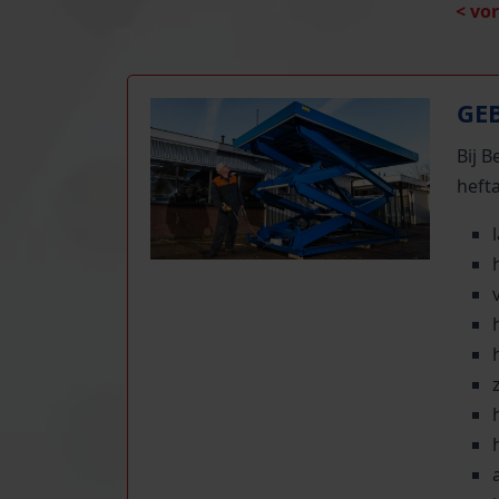
< vo
GE
Bij 
hefta