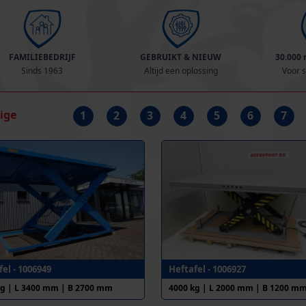
FAMILIEBEDRIJF
GEBRUIKT & NIEUW
30.000
Sinds 1963
Altijd een oplossing
Voor s
rige
1
2
3
4
5
6
7
el - 1006949
Heftafel - 1006927
kg | L 3400 mm | B 2700 mm
4000 kg | L 2000 mm | B 1200 m