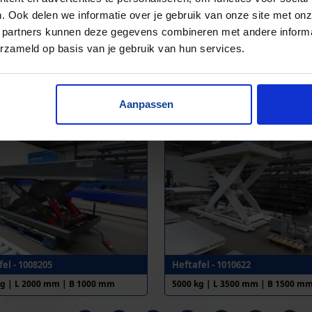
. Ook delen we informatie over je gebruik van onze site met onz
 partners kunnen deze gegevens combineren met andere informat
erzameld op basis van je gebruik van hun services.
el - 1009097
Heftafels - 1009815
Aanpassen
kg | L 4000 mm | B 2500 mm
4500 kg | L 3300 mm | B 1400 m
el - 1008205
Heftafel - 1010622
kg | L 2000 mm | B 1000 mm
5000 kg | L 3500 mm | B 1500 m