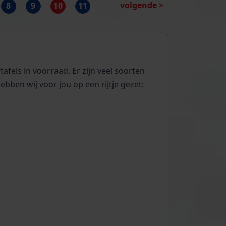
volgende >
8
9
10
11
fels in voorraad. Er zijn veel soorten
ebben wij voor jou op een rijtje gezet: