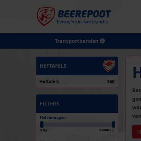
Transportbanden
HEFTAFELS
Heftafels
250
Ben
gen
FILTERS
waa
van
Hefvermogen
0 kg
25000 kg
N