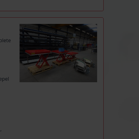
plete
n
epel
,