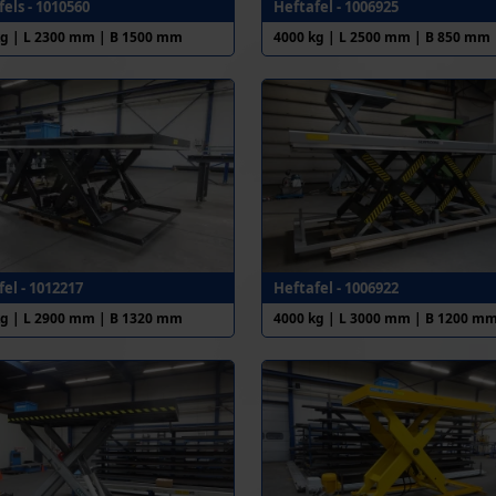
els - 1010560
Heftafel - 1006925
kg | L 2300 mm | B 1500 mm
4000 kg | L 2500 mm | B 850 mm
el - 1012217
Heftafel - 1006922
kg | L 2900 mm | B 1320 mm
4000 kg | L 3000 mm | B 1200 m