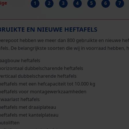
rige
1
2
3
4
5
6
7
BRUIKTE EN NIEUWE HEFTAFELS
Beerepoot hebben we meer dan 800 gebruikte en nieuwe hefta
fels. De belangrijkste soorten die wij in voorraad hebben, h
laagbouw heftafels
horizontaal dubbelscharende heftafels
verticaal dubbelscharende heftafels
heftafels met een hefcapaciteit tot 10.000 kg
heftafels voor montagewerkzaamheden
zwaarlast heftafels
heftafels met draaiplateau
heftafels met kantelplateau
autoliften