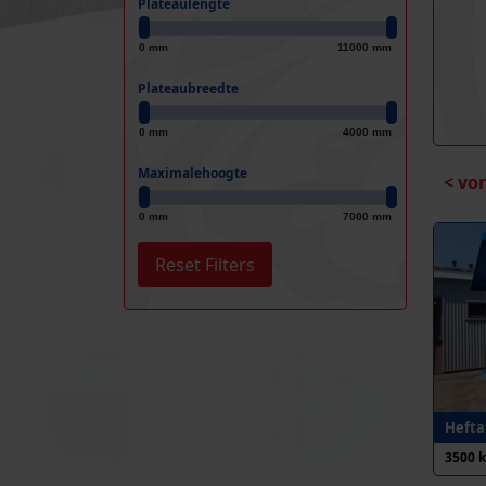
Plateaulengte
0 mm
11000 mm
Plateaubreedte
0 mm
4000 mm
Maximalehoogte
< vo
0 mm
7000 mm
Heftaf
3500 