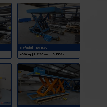
Heftafel - 1011669
m
4000 kg | L 2200 mm | B 1500 mm