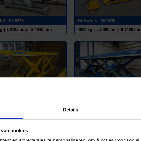
el - 1010730
Heftafels - 1009670
kg | L 3195 mm | B 1345 mm
4000 kg | L 3400 mm | B 1400 m
el - 1010424
Heftafel - 1006923
kg | L 4000 mm | B 800 mm
4000 kg | L 4000 mm | B 1200 m
Details
 van cookies
ent en advertenties te personaliseren, om functies voor social