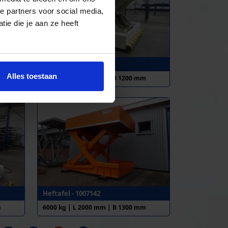
e partners voor social media,
ie die je aan ze heeft
Heftafel - 1012022
Alles toestaan
m
5000 kg | L 1880 mm | B 1200 mm
Heftafel - 1007142
m
6000 kg | L 2000 mm | B 1300 mm