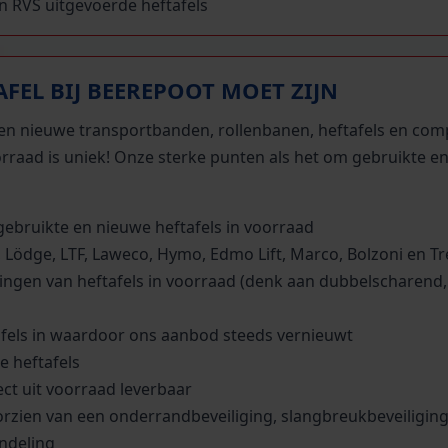
in RVS uitgevoerde heftafels
FEL BIJ BEEREPOOT MOET ZIJN
te en nieuwe transportbanden, rollenbanen, heftafels en com
orraad is uniek! Onze sterke punten als het om gebruikte e
ebruikte en nieuwe heftafels in voorraad
 Lödge, LTF, Laweco, Hymo, Edmo Lift, Marco, Bolzoni en Tr
ringen van heftafels in voorraad (denk aan dubbelscharend,
afels in waardoor ons aanbod steeds vernieuwt
e heftafels
ect uit voorraad leverbaar
oorzien van een onderrandbeveiliging, slangbreukbeveiliging
ndeling