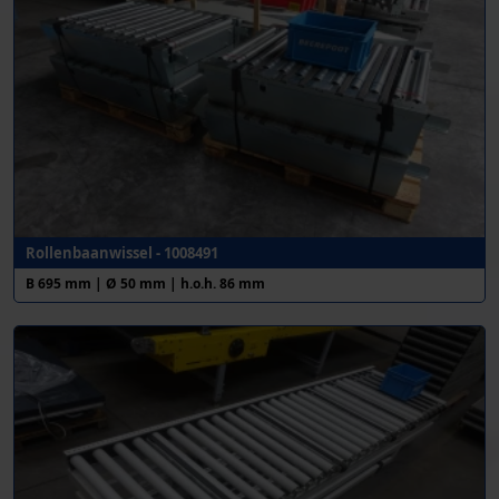
Rollenbaanwissel - 1008491
B 695 mm | Ø 50 mm | h.o.h. 86 mm