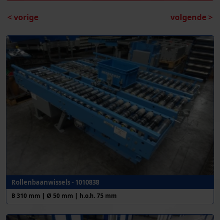
< vorige
volgende >
Rollenbaanwissels - 1010838
B 310 mm | Ø 50 mm | h.o.h. 75 mm