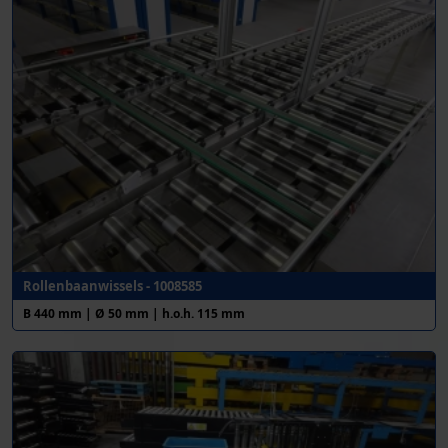
Rollenbaanwissels - 1008585
B 440 mm | Ø 50 mm | h.o.h. 115 mm