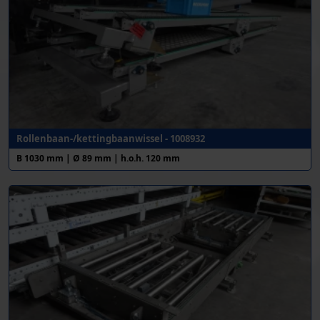
Rollenbaan-/kettingbaanwissel - 1008932
B 1030 mm | Ø 89 mm | h.o.h. 120 mm