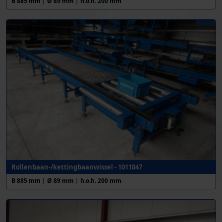
B 885 mm | Ø 89 mm | h.o.h. 200 mm
Rollenbaan-/kettingbaanwissel - 1011047
B 885 mm | Ø 89 mm | h.o.h. 200 mm