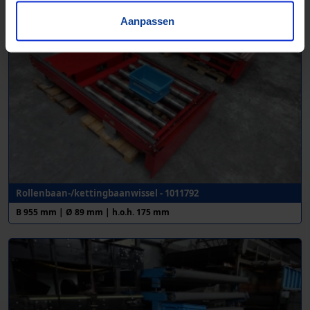
Aanpassen
Rollenbaan-/kettingbaanwissel - 1011792
B 955 mm | Ø 89 mm | h.o.h. 175 mm