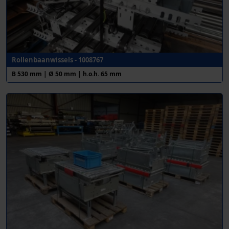
Rollenbaanwissels - 1008767
B 530 mm | Ø 50 mm | h.o.h. 65 mm