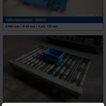
Rollenbaanwissel - 1004231
B 900 mm | Ø 80 mm | h.o.h. 125 mm
Rollenbaan-/kettingbaanwissel - 1012060