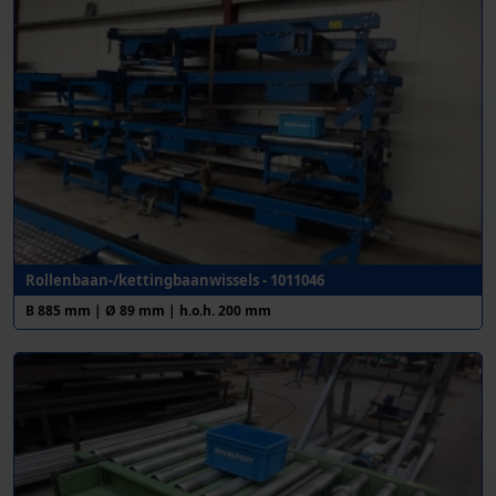
Rollenbaan-/kettingbaanwissels - 1011046
B 885 mm | Ø 89 mm | h.o.h. 200 mm