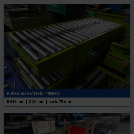
Rollenbaanwissels - 1009410
B 610 mm | Ø 50 mm | h.o.h. 75 mm