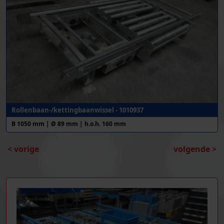
Rollenbaan-/kettingbaanwissel - 1010937
B 1050 mm | Ø 89 mm | h.o.h. 160 mm
< vorige
volgende >