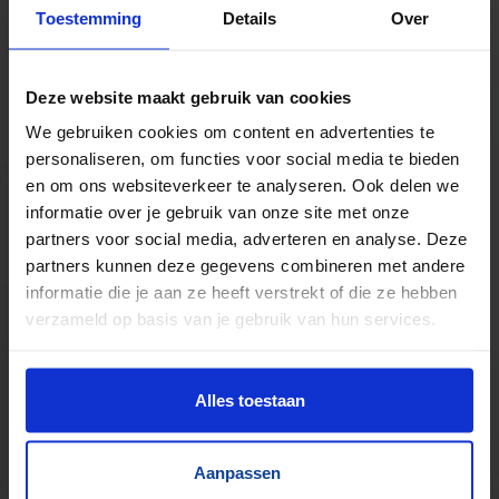
TrustScore
5.0
|
213
reviews
Toestemming
Details
Over
Kilometers rollenbaan uit voorraad leverbaar
Zwaartekracht en aangedreven
Deze website maakt gebruik van cookies
Bochten, harmonicabanen, wissels
We gebruiken cookies om content en advertenties te
Nieuw & gebruikt
personaliseren, om functies voor social media te bieden
Voor talloze toepassingen
en om ons websiteverkeer te analyseren. Ook delen we
Pakjes, doosjes, kratjes, pallets…
informatie over je gebruik van onze site met onze
partners voor social media, adverteren en analyse. Deze
partners kunnen deze gegevens combineren met andere
informatie die je aan ze heeft verstrekt of die ze hebben
verzameld op basis van je gebruik van hun services.
Alles toestaan
Aanpassen