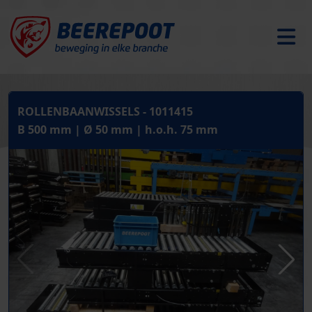
ROLLENBAANWISSELS - 1011415
B 500 mm | Ø 50 mm | h.o.h. 75 mm