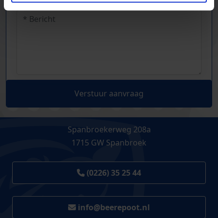
Verstuur aanvraag
Spanbroekerweg 208a
1715 GW Spanbroek
(0226) 35 25 44
info@beerepoot.nl