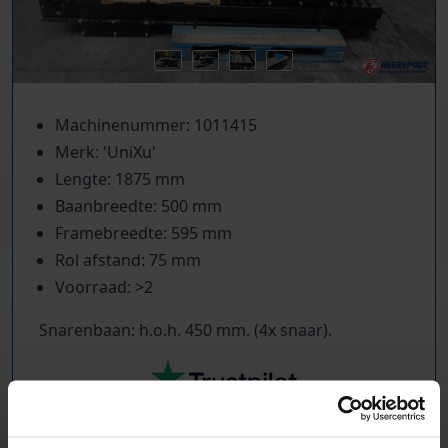
Machinenummer: 1011415
Merk: 'UniXu'
Lengte: 1875 mm
Baanbreedte: 500 mm
Framebreedte: 595 mm
Rol afstand: 75 mm
Voorraad: >2
Snarenbaan: h.o.h. 450 mm. (4x snaar).