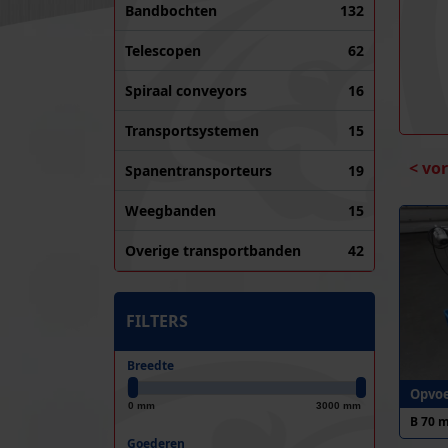
Bandbochten
132
Telescopen
62
Spiraal conveyors
16
Transportsystemen
15
< vo
Spanentransporteurs
19
Weegbanden
15
Overige transportbanden
42
FILTERS
Breedte
Opvoe
0 mm
3000 mm
B 70 
Goederen