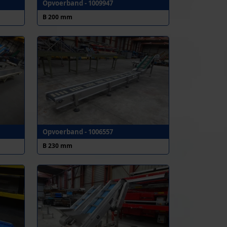
Opvoerband - 1009947
B 200 mm
Opvoerband - 1006557
B 230 mm