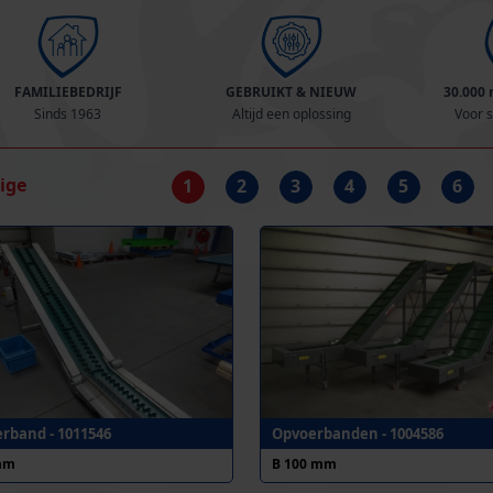
FAMILIEBEDRIJF
GEBRUIKT & NIEUW
30.000
Sinds 1963
Altijd een oplossing
Voor s
rige
1
2
3
4
5
6
rband - 1011546
Opvoerbanden - 1004586
mm
B 100 mm