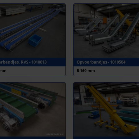
rbandjes, RVS - 1010613
Opvoerbandjes - 1010504
 mm
B 160 mm