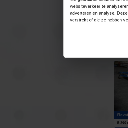
websiteverkeer te analyseren
adverteren en analyse. Deze
verstrekt of die ze hebben v
Z-ele
B 270
Eleva
B 290