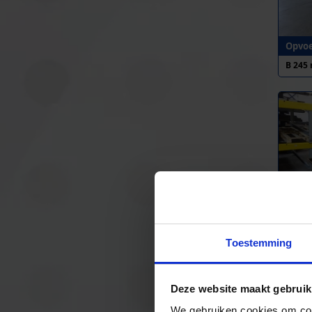
Opvoe
B 245
Opvoe
B 250
Toestemming
Deze website maakt gebruik
We gebruiken cookies om cont