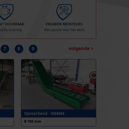
 m² VOORRAAD
ERVAREN MONTEURS
nelle levering
Met passie voor het werk
volgende >
7
8
9
Opvoerband - 1004584
B 100 mm