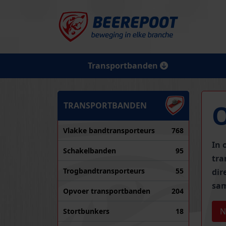
Transportbanden
TRANSPORTBANDEN
Vlakke bandtransporteurs
768
In 
Schakelbanden
95
tra
Trogbandtransporteurs
55
dir
sam
Opvoer transportbanden
204
N
Stortbunkers
18