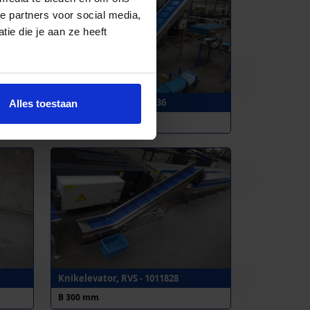
e partners voor social media,
ie die je aan ze heeft
Z-elevator, RVS - 1012236
Alles toestaan
B 285 mm
Knikelevator, RVS - 1011828
B 300 mm