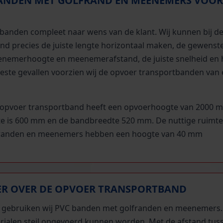
ANDEN MET GOLFRAND EN MEENEMERS VOOR
anden compleet naar wens van de klant. Wij kunnen bij d
nd precies de juiste lengte horizontaal maken, de gewenst
nemerhoogte en meenemerafstand, de juiste snelheid en 
este gevallen voorzien wij de opvoer transportbanden van
d opvoer transportband heeft een opvoerhoogte van 2000 
e is 600 mm en de bandbreedte 520 mm. De nuttige ruimte
lfranden en meenemers hebben een hoogte van 40 mm
R OVER DE OPVOER TRANSPORTBAND
 gebruiken wij PVC banden met golfranden en meenemers.
rialen steil opgevoerd kunnen worden. Met de afstand tus