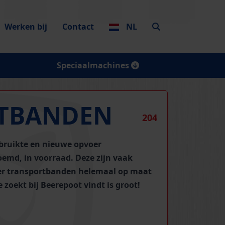
Werken bij
Contact
NL
Speciaalmachines
RTBANDEN
204
bruikte en nieuwe opvoer
oemd, in voorraad. Deze zijn vaak
oer transportbanden helemaal op maat
 zoekt bij Beerepoot vindt is groot!