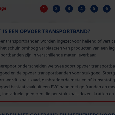
rige
1
2
3
4
5
6
 IS EEN OPVOER TRANSPORTBAND?
er transportbanden worden ingezet voor hellend of verticaa
 het schuin omhoog verplaatsen van producten van een lag
portbanden zijn in verschillende maten leverbaar.
Beerepoot onderscheiden we twee soort opvoer transportb
tgoed en de opvoer transportbanden voor stukgoed. Stortgoe
ort wordt, zoals zaad, geshredderde metalen of kunststof 
tgoed bestaat vaak uit een PVC band met golfranden en me
, individuele goederen die per stuk zoals dozen, kratten e