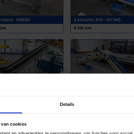
rband - 1008262
Z-elevator, RVS - 1011945
 mm
B 250 mm
rband RVS - 1011947
Opvoerband met dubbele knik 
1011877
 mm
Details
B 255 mm
 van cookies
ent en advertenties te personaliseren, om functies voor social