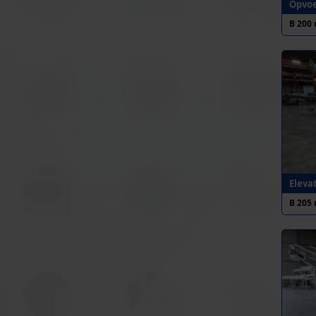
Opvoe
B 200
Eleva
B 205