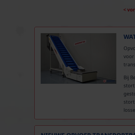
< vo
WAT
Opvo
voor
trans
Bij 
stor
gest
stor
losse