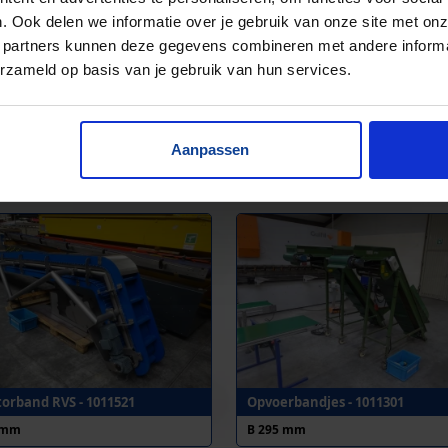
. Ook delen we informatie over je gebruik van onze site met onz
 partners kunnen deze gegevens combineren met andere informat
erzameld op basis van je gebruik van hun services.
vatoren, RVS - 1010445
Z-elevatoren, RVS - 1010446
Aanpassen
 mm
B 270 mm
torband RVS - 1011521
Opvoerbandjes - 1011301
 mm
B 295 mm