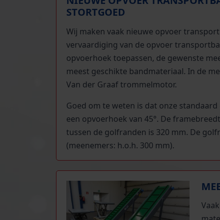
NIEUWE OPVOER TRANSPORTB
STORTGOED
Wij maken vaak nieuwe opvoer transportb
vervaardiging van de opvoer transportba
opvoerhoek toepassen, de gewenste mee
meest geschikte bandmateriaal. In de me
Van der Graaf trommelmotor.
Goed om te weten is dat onze standaar
een opvoerhoek van 45°. De framebreedt
tussen de golfranden is 320 mm. De go
(meenemers: h.o.h. 300 mm).
MEE
Vaak
mate