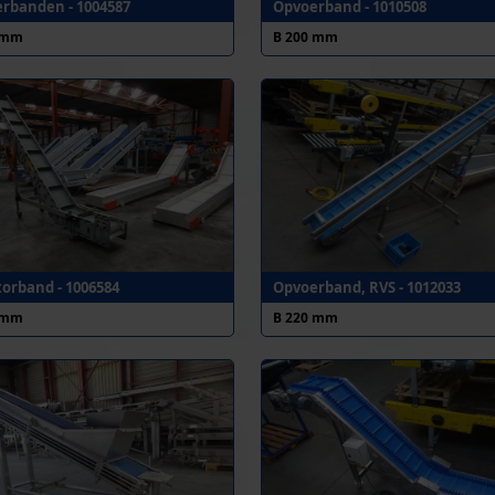
rbanden - 1004587
Opvoerband - 1010508
 mm
B 200 mm
torband - 1006584
Opvoerband, RVS - 1012033
 mm
B 220 mm