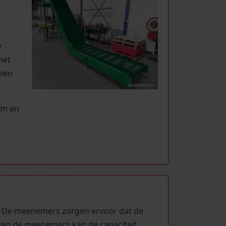
e
e
het
 een
mm en
 De meenemers zorgen ervoor dat de
sen de meenemers kan de capaciteit