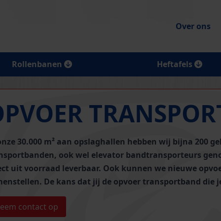
Over ons
Rollenbanen
Heftafels
OPVOER TRANSPO
onze 30.000 m² aan opslaghallen hebben wij bijna
200 ge
nsportbanden
, ook wel elevator bandtransporteurs gen
ect uit voorraad leverbaar. Ook kunnen we nieuwe opv
enstellen. De kans dat jij de opvoer transportband die je
eem contact op