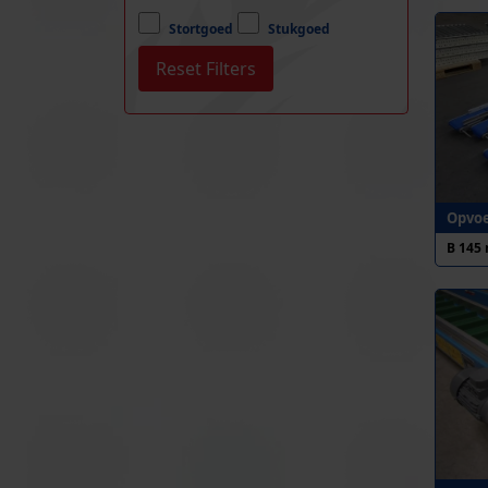
Stortgoed
Stukgoed
Opvoe
B 145