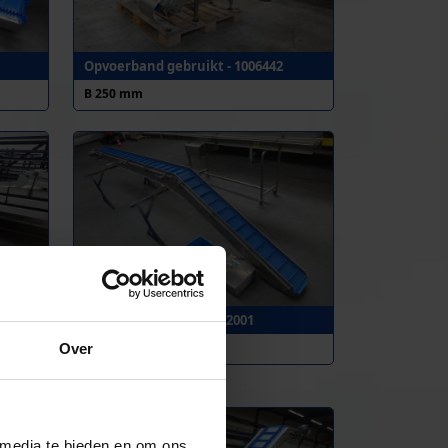
Opvoerband gebruikt - 1006442
B 250 mm
-
Opvoerband, RVS - 1012001
B 255 mm
Over
 media te bieden en om ons