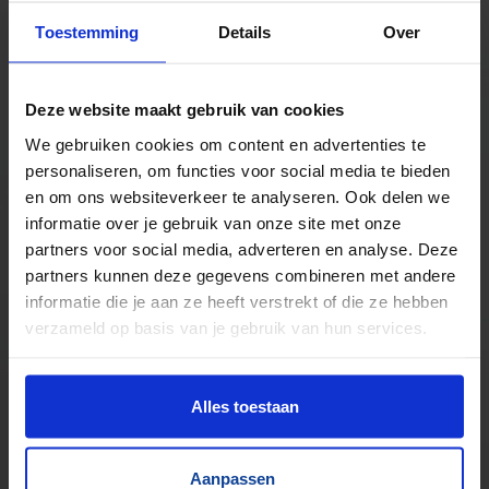
Toestemming
Details
Over
TrustScore
5.0
|
213
reviews
Deze website maakt gebruik van cookies
Duizenden lopende banden in voorraad
We gebruiken cookies om content en advertenties te
Veel verschillende bandbreedtes
personaliseren, om functies voor social media te bieden
Voor pakjes & doosjes en voor stortgoed
en om ons websiteverkeer te analyseren. Ook delen we
Extreem veel lopende banden direct leverbaar
informatie over je gebruik van onze site met onze
Maatwerk mogelijk, nieuw en gebruikt
partners voor social media, adverteren en analyse. Deze
partners kunnen deze gegevens combineren met andere
informatie die je aan ze heeft verstrekt of die ze hebben
verzameld op basis van je gebruik van hun services.
Alles toestaan
Aanpassen