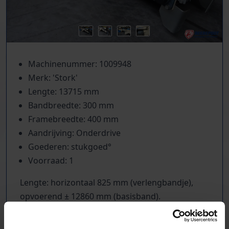
Machinenummer: 1009948
Merk: 'Stork'
Lengte: 13715 mm
Bandbreedte: 300 mm
Framebreedte: 400 mm
Aandrijving: Onderdrive
Goederen: stukgoed°
Voorraad: 1
Lengte: horizontaal 825 mm (verlengbandje),
opvoerend ± 12860 mm (basisband).