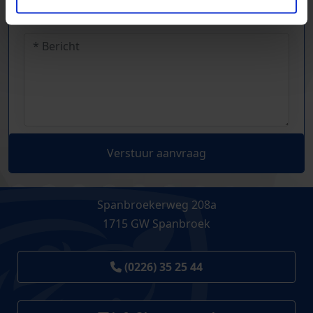
Verstuur aanvraag
Spanbroekerweg 208a
1715 GW Spanbroek
(0226) 35 25 44