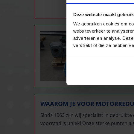
Deze website maakt gebruik
We gebruiken cookies om cont
websiteverkeer te analyseren
TOE
adverteren en analyse. Deze
verstrekt of die ze hebben v
Moto
autom
en r
infr
zonn
WAAROM JE VOOR MOTORREDUC
Sinds 1963 zijn wij specialist in gebruik
voorraad is uniek! Onze sterke punten a