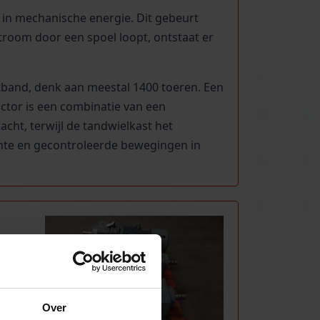
 in mechanische energie. Dit gebeurt
room door een spoel loopt, ontstaat er
tband, denk aan meestal 1400 toeren. Een
ctor is een combinatie van een
cht, terwijl de tandwielkast het
iënte en gecontroleerde bewegingen in
Over