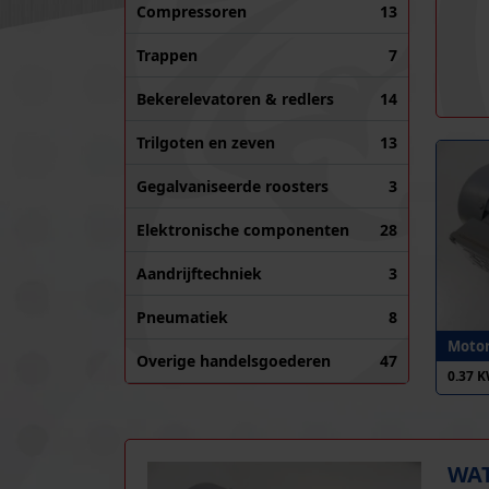
Compressoren
13
Trappen
7
Bekerelevatoren & redlers
14
Trilgoten en zeven
13
Gegalvaniseerde roosters
3
Elektronische componenten
28
Aandrijftechniek
3
Pneumatiek
8
Motor
Overige handelsgoederen
47
0.37 
WAT