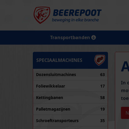
Transportbanden
SPECIAALMACHINES
Dozensluitmachines
63
In 
Foliewikkelaar
17
mot
Kettingbanen
58
toe
Palletmagazijnen
19
N
Schroeftransporteurs
35