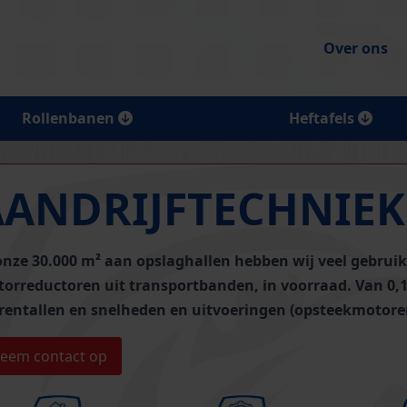
Over ons
Rollenbanen
Heftafels
AANDRIJFTECHNIEK
onze 30.000 m² aan opslaghallen hebben wij
veel gebrui
orreductoren uit transportbanden
, in voorraad. Van 0,
rentallen en snelheden en uitvoeringen (opsteekmotore
eem contact op