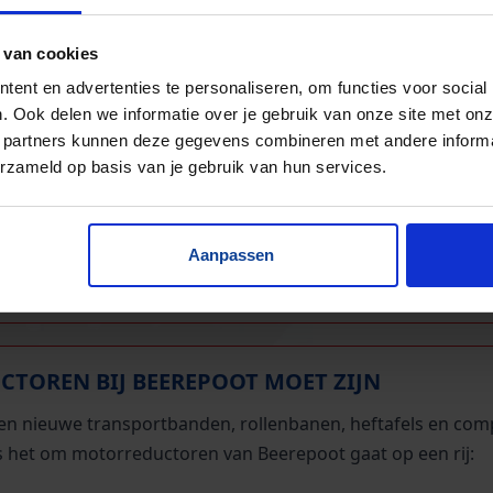
 van cookies
ent en advertenties te personaliseren, om functies voor social
. Ook delen we informatie over je gebruik van onze site met onz
PASSINGEN VAN EEN MOTORREDUCTOR
 partners kunnen deze gegevens combineren met andere informat
erzameld op basis van je gebruik van hun services.
rreductoren vind je in transportbanden, lopende banden,
obielsector in elektrische voertuigen, versnellingsbakken 
uimtevaart in hydraulische systemen voor besturing en land
Aanpassen
astructuur in kranen, graafmachines en liften. Ook in de du
epaneel-trackers.
TOREN BIJ BEEREPOOT MOET ZIJN
te en nieuwe transportbanden, rollenbanen, heftafels en comp
ls het om motorreductoren van Beerepoot gaat op een rij: