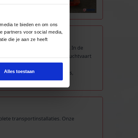
 media te bieden en om ons
e partners voor social media,
ie die je aan ze heeft
 robotarmen en CNC-machines. In de
en stuurbekrachtiging. In de luchtvaart
ingsgestellen. In de bouw en
Alles toestaan
urzame energie in windturbines,
lete transportinstallaties. Onze