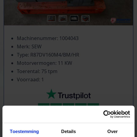
Machinenummer: 1004043
Merk: SEW
Type: R87DV160M4/BM/HR
Motorvermogen: 11 KW
Toerental: 75 tpm
Voorraad: 1
TrustScore
5.0
|
213
reviews
Toestemming
Details
Over
Tientallen dozensluitmachines beschikbaar