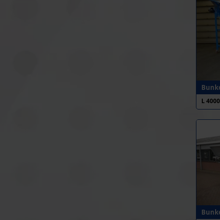
Bunke
L 400
Bunke