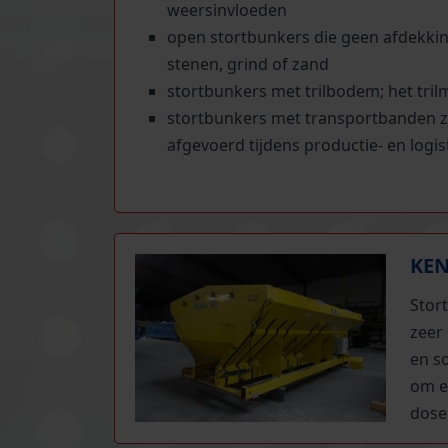
weersinvloeden
open stortbunkers die geen afdekkin
stenen, grind of zand
stortbunkers met trilbodem; het tri
stortbunkers met transportbanden z
afgevoerd tijdens productie- en logi
KEN
Stort
zeer
en s
om e
dose