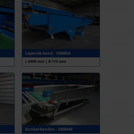
Lopende band - 1009854
L 6590 mm | B 715 mm
Bunkerbanden - 1008449