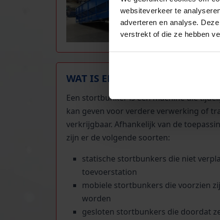
maat
websiteverkeer te analyseren
adverteren en analyse. Deze
verstrekt of die ze hebben v
WAT IS EEN STORTBUNKER?
Een stortbunker is een machine die tijde
kan geven voor verdere verwerking of tran
verkrijgbaar. Afhankelijk van de toepass
zijn er de volgende soorten:
statische stortbunkers die niet verp
toevoerstation
mobiele stortbunkers die voorzien z
worden
gesloten stortbunkers die doordat 