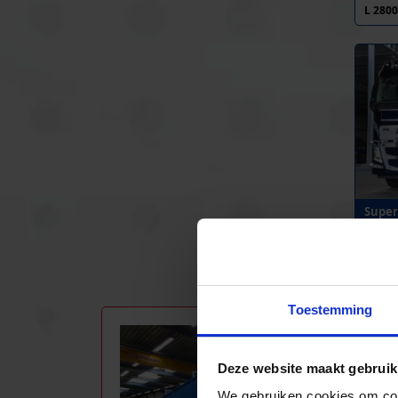
L 280
Super
L 800
Toestemming
BEE
Onze
Deze website maakt gebruik
rege
We gebruiken cookies om cont