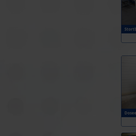
Stort
Dosee