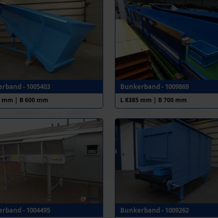
rband - 1005403
Bunkerband - 1009869
0 mm | B 600 mm
L 8385 mm | B 700 mm
rband - 1004495
Bunkerband - 1009262