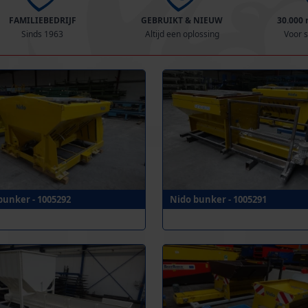
FAMILIEBEDRIJF
GEBRUIKT & NIEUW
30.000
Sinds 1963
Altijd een oplossing
Voor s
bunker - 1005292
Nido bunker - 1005291