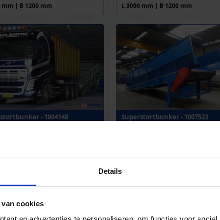
0 mm | B 1200 mm
L 3000 mm | B 1200 mm
stortbunker - 1004148
Superstortbunker - 1007523
0 mm | B 2400 mm
L 8000 mm | B 2400 mm
Details
REPOOT SUPERSTORTBUNKER
 bekendste bunker is de '
Beerepoot Superstortbunker
', 
 van cookies
lmaat verkopen. Deze bunker hebben wij standaard in voo
ent en advertenties te personaliseren, om functies voor social