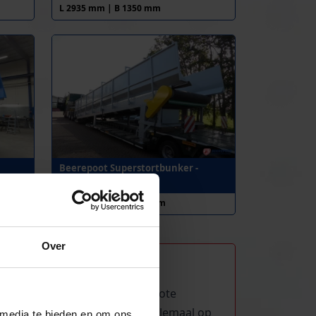
L 2935 mm | B 1350 mm
Beerepoot Superstortbunker -
1004496
L 11000 mm | B 2400 mm
Over
die wij zelf maken en met vrij grote
rraad, maar kunnen we ook helemaal op
 media te bieden en om ons