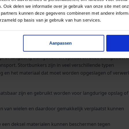
 maken exact volgens de wens van onze klant.
. Ook delen we informatie over je gebruik van onze site met onz
 partners kunnen deze gegevens combineren met andere informat
erzameld op basis van je gebruik van hun services.
Aanpassen
lijk of langdurig bulkgoederen opslaat en deze bulkgoederen
sport. Stortbunkers zijn in veel verschillende typen
ing en het materiaal dat moet worden opgeslagen of verwer
laatsbaar zijn en gebruikt worden voor langdurige opslag of
ijn van wielen en daardoor gemakkelijk verplaatst kunnen
ze een deksel materialen kunnen beschermen tegen