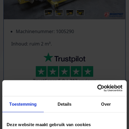
Machinenummer: 1005290
Inhoud: ruim 2 m³.
TrustScore
5.0
|
213
reviews
Duizenden lopende banden in voorraad
Veel verschillende bandbreedtes
Toestemming
Details
Over
Voor pakjes & doosjes en voor stortgoed
Extreem veel lopende banden direct leverbaar
Maatwerk mogelijk, nieuw en gebruikt
Deze website maakt gebruik van cookies