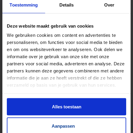
Toestemming
Details
Over
TrustScore
5.0
|
213
reviews
Duizenden lopende banden in voorraad
Deze website maakt gebruik van cookies
Veel verschillende bandbreedtes
We gebruiken cookies om content en advertenties te
Voor pakjes & doosjes en voor stortgoed
personaliseren, om functies voor social media te bieden
Extreem veel lopende banden direct leverbaar
en om ons websiteverkeer te analyseren. Ook delen we
Maatwerk mogelijk, nieuw en gebruikt
informatie over je gebruik van onze site met onze
partners voor social media, adverteren en analyse. Deze
partners kunnen deze gegevens combineren met andere
informatie die je aan ze heeft verstrekt of die ze hebben
verzameld op basis van je gebruik van hun services.
Alles toestaan
Aanpassen