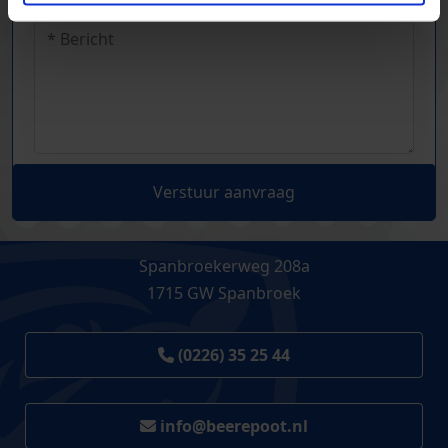
Verstuur aanvraag
Spanbroekerweg 208a
1715 GW Spanbroek
(0226) 35 25 44
info@beerepoot.nl