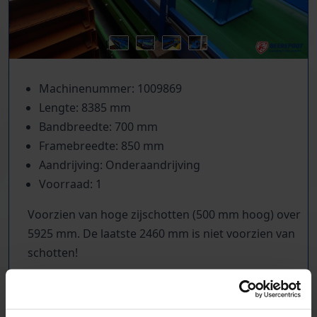
Machinenummer: 1009869
Lengte: 8385 mm
Bandbreedte: 700 mm
Framebreedte: 850 mm
Aandrijving: Onderaandrijving
Voorraad: 1
Voorzien van hoge zijschotten (500 mm hoog) over
5925 mm. De laatste 2460 mm is niet voorzien van
schotten!