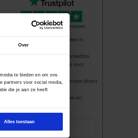
TrustScore
5.0
|
213
reviews
Duizenden lopende banden in
Over
voorraad
Veel verschillende bandbreedtes
Voor pakjes & doosjes en voor
stortgoed
 media te bieden en om ons
Extreem veel lopende banden direct
e partners voor social media,
leverbaar
ie die je aan ze heeft
Maatwerk mogelijk, nieuw en
gebruikt
Alles toestaan