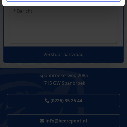
Verstuur aanvraag
Spanbroekerweg 208a
1715 GW Spanbroek
(0226) 35 25 44
info@beerepoot.nl