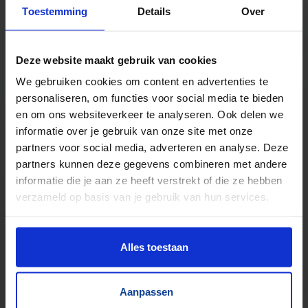
Toestemming
Details
Over
TrustScore
5.0
|
213
reviews
Duizenden lopende banden in voorraad
Deze website maakt gebruik van cookies
Veel verschillende bandbreedtes
We gebruiken cookies om content en advertenties te
Voor pakjes & doosjes en voor stortgoed
personaliseren, om functies voor social media te bieden
Extreem veel lopende banden direct leverbaar
en om ons websiteverkeer te analyseren. Ook delen we
Maatwerk mogelijk, nieuw en gebruikt
informatie over je gebruik van onze site met onze
partners voor social media, adverteren en analyse. Deze
partners kunnen deze gegevens combineren met andere
informatie die je aan ze heeft verstrekt of die ze hebben
verzameld op basis van je gebruik van hun services.
Alles toestaan
Aanpassen