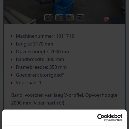
Machinenummer: 1011716
Lengte: 3170 mm
Opvoerhoogte: 2000 mm
Bandbreedte: 300 mm
Framebreedte: 350 mm
Goederen: stortgoed°
Voorraad: 1
Band: voorzien van laag V-profiel. Opvoerhoogte:
2000 mm (vloer-hart rol).