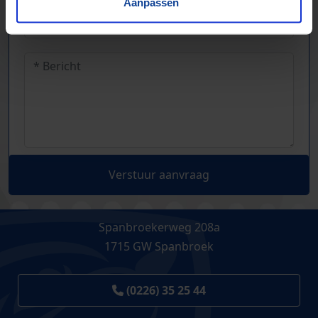
Aanpassen
Verstuur aanvraag
Spanbroekerweg 208a
1715 GW Spanbroek
(0226) 35 25 44