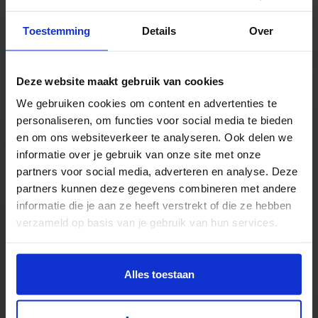
Toestemming
Details
Over
TrustScore
5.0
|
213
reviews
Deze website maakt gebruik van cookies
Duizenden lopende banden in voorraad
We gebruiken cookies om content en advertenties te
Veel verschillende bandbreedtes
personaliseren, om functies voor social media te bieden
Voor pakjes & doosjes en voor stortgoed
en om ons websiteverkeer te analyseren. Ook delen we
Extreem veel lopende banden direct leverbaar
informatie over je gebruik van onze site met onze
Maatwerk mogelijk, nieuw en gebruikt
partners voor social media, adverteren en analyse. Deze
partners kunnen deze gegevens combineren met andere
informatie die je aan ze heeft verstrekt of die ze hebben
verzameld op basis van je gebruik van hun services.
Alles toestaan