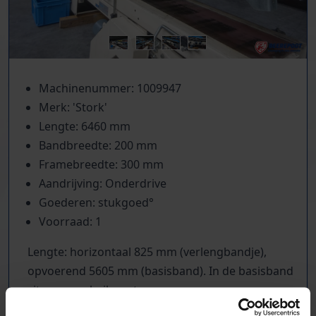
Machinenummer: 1009947
Merk: 'Stork'
Lengte: 6460 mm
Bandbreedte: 200 mm
Framebreedte: 300 mm
Aandrijving: Onderdrive
Goederen: stukgoed°
Voorraad: 1
Lengte: horizontaal 825 mm (verlengbandje),
opvoerend 5605 mm (basisband). In de basisband
zit nog een knikpunt.