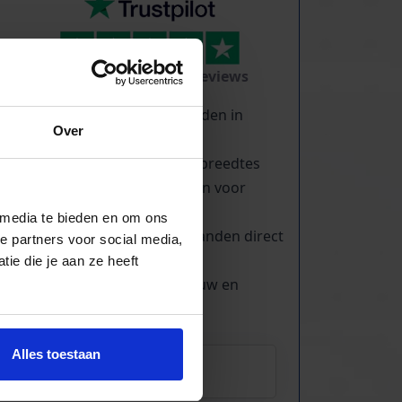
TrustScore
5.0
|
213
reviews
Duizenden lopende banden in
Over
voorraad
Veel verschillende bandbreedtes
Voor pakjes & doosjes en voor
stortgoed
 media te bieden en om ons
Extreem veel lopende banden direct
e partners voor social media,
leverbaar
ie die je aan ze heeft
Maatwerk mogelijk, nieuw en
gebruikt
Alles toestaan