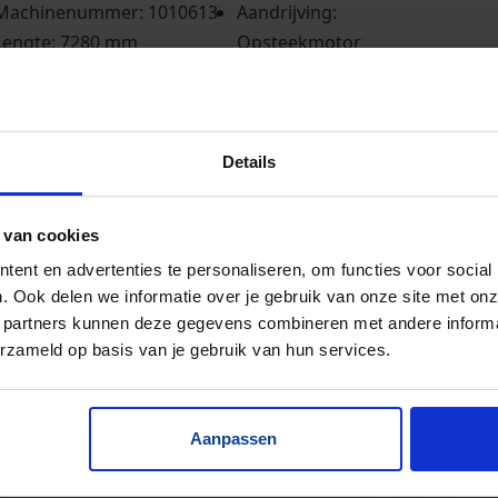
Machinenummer: 1010613
Aandrijving:
Lengte: 7280 mm
Opsteekmotor
Bandbreedte: 145 mm
Goederen: stortgoed°
Framebreedte: 170 mm
Voorraad: >2
rizontaal: ± 1950 mm, opvoerend ± 5330 mm. Band:
Details
t meenemertjes. Meenemertjes: 110 mm lang, 12 mm
og, h.o.h. 340 mm. Nuttige breedte (tussen de
 van cookies
jgeleiding: 115 mm).
ent en advertenties te personaliseren, om functies voor social
. Ook delen we informatie over je gebruik van onze site met onz
 partners kunnen deze gegevens combineren met andere informat
erzameld op basis van je gebruik van hun services.
Aanpassen