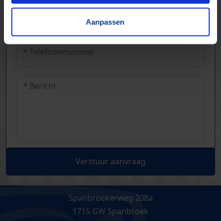
Aanpassen
Verstuur aanvraag
Spanbroekerweg 208a
1715 GW Spanbroek