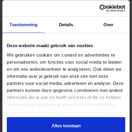
1575, 1940 & 1960 mm lang.
Toestemming
Details
Over
TrustScore
5.0
|
213
reviews
Deze website maakt gebruik van cookies
We gebruiken cookies om content en advertenties te
Kilometers rollenbaan uit voorraad leverbaar
personaliseren, om functies voor social media te bieden
Zwaartekracht en aangedreven
en om ons websiteverkeer te analyseren. Ook delen we
Bochten, harmonicabanen, wissels
informatie over je gebruik van onze site met onze
Nieuw & gebruikt
partners voor social media, adverteren en analyse. Deze
Voor talloze toepassingen
partners kunnen deze gegevens combineren met andere
Pakjes, doosjes, kratjes, pallets…
informatie die je aan ze heeft verstrekt of die ze hebben
verzameld op basis van je gebruik van hun services.
Alles toestaan