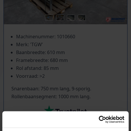
Machinenummer: 1010660
Merk: 'TGW'
Baanbreedte: 610 mm
Framebreedte: 680 mm
Rol afstand: 85 mm
Voorraad: >2
Snarenbaan: 750 mm lang, 9-sporig.
Rollenbaansegment: 1000 mm lang.