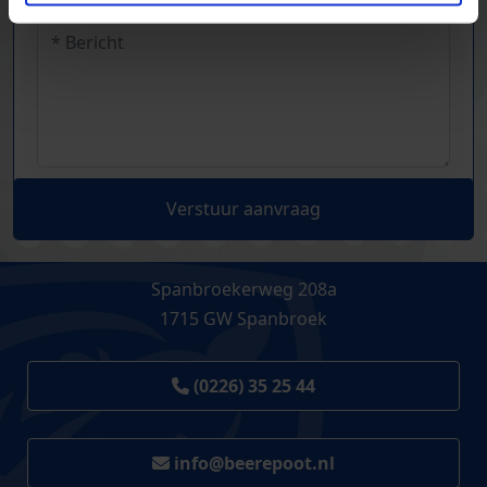
Verstuur aanvraag
Spanbroekerweg 208a
1715 GW Spanbroek
(0226) 35 25 44
info@beerepoot.nl