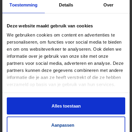
TrustScore
5.0
|
213
reviews
Toestemming
Details
Over
Kilometers rollenbaan uit voorraad leverbaar
Zwaartekracht en aangedreven
Deze website maakt gebruik van cookies
Bochten, harmonicabanen, wissels
We gebruiken cookies om content en advertenties te
Nieuw & gebruikt
personaliseren, om functies voor social media te bieden
Voor talloze toepassingen
en om ons websiteverkeer te analyseren. Ook delen we
Pakjes, doosjes, kratjes, pallets…
informatie over je gebruik van onze site met onze
partners voor social media, adverteren en analyse. Deze
partners kunnen deze gegevens combineren met andere
informatie die je aan ze heeft verstrekt of die ze hebben
verzameld op basis van je gebruik van hun services.
Alles toestaan
Aanpassen