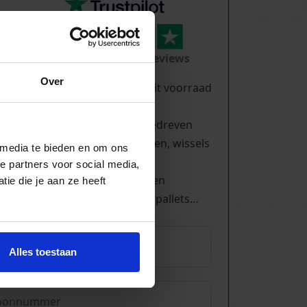
TrustScore
5.0
|
213
reviews
Over
Kilometers rollenbaan uit voorraad
leverbaar
Zwaartekracht en aangedreven
Bochten, harmonicabanen, wissels
 media te bieden en om ons
Nieuw & gebruikt
e partners voor social media,
Voor talloze toepassingen
ie die je aan ze heeft
Pakjes, doosjes, kratjes, pallets…
Alles toestaan