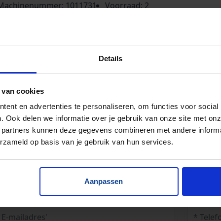
Machinenummer: 1011731
Voorraad: 2
Baanbreedte: 1040 mm
llenbaan: lengtes 1550 & 1950 mm, baanbreedte 1040
 (rollen: Ø 80 mm, h.o.h. 120 mm, framebreedte: 1125
Details
). De kettingbaan komt omhoog d.m.v. luchtbalgen.
ngtes kettingbaan: 2290 & 2520 mm. Het is een set
 van cookies
weest van een rollenbaan met een inkomende en
tgaande kettingbaan.
ent en advertenties te personaliseren, om functies voor social
. Ook delen we informatie over je gebruik van onze site met onz
 partners kunnen deze gegevens combineren met andere informat
erzameld op basis van je gebruik van hun services.
Aanpassen