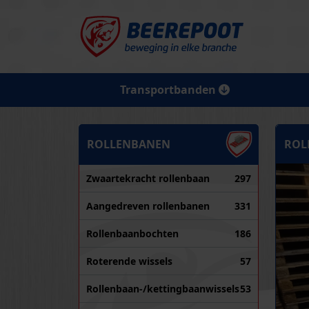
Transportbanden
ROLLENBANEN
ROL
Zwaartekracht rollenbaan
297
Aangedreven rollenbanen
331
Rollenbaanbochten
186
Roterende wissels
57
Rollenbaan-/kettingbaanwissels
53