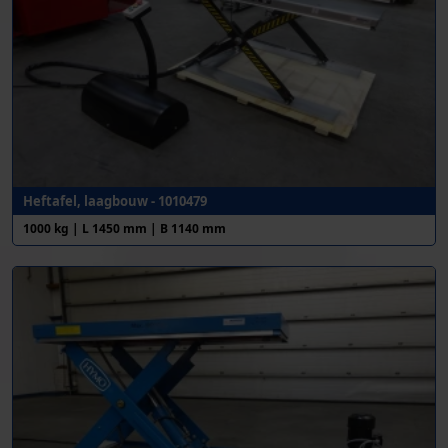
Heftafel, laagbouw - 1010479
1000 kg | L 1450 mm | B 1140 mm