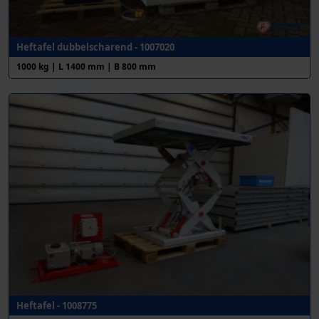
Heftafel dubbelscharend - 1007020
1000 kg | L 1400 mm | B 800 mm
Heftafel - 1008775