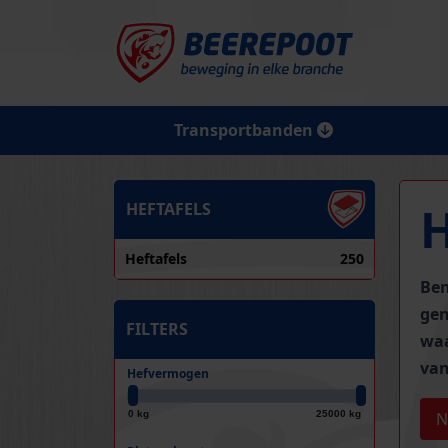
Transportbanden
HEFTAFELS
Heftafels
250
Ben
gen
FILTERS
waa
van
Hefvermogen
0 kg
25000 kg
N