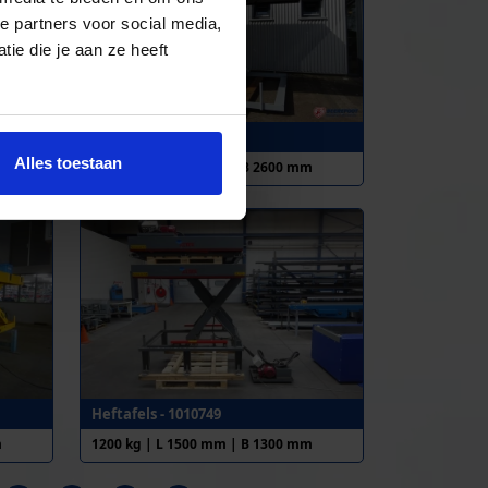
e partners voor social media,
ie die je aan ze heeft
Heftafel - 3002338
Alles toestaan
m
1000 kg | L 3000 mm | B 2600 mm
Heftafels - 1010749
m
1200 kg | L 1500 mm | B 1300 mm