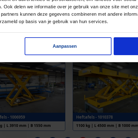
. Ook delen we informatie over je gebruik van onze site met onz
 partners kunnen deze gegevens combineren met andere informat
erzameld op basis van je gebruik van hun services.
el - 1011670
Heftafels - 1008612
Aanpassen
kg | L 2500 mm | B 1000 mm
1000 kg | L 2885 mm | B 1000 m
els - 1006959
Heftafels - 1010378
kg | L 3910 mm | B 1550 mm
1100 kg | L 4500 mm | B 1000 m