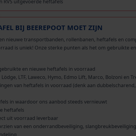
in RVS uitgevoerde heftafels
FEL BIJ BEEREPOOT MOET ZIJN
te en nieuwe transportbanden, rollenbanen, heftafels en com
orraad is uniek! Onze sterke punten als het om gebruikte e
ebruikte en nieuwe heftafels in voorraad
 Lödge, LTF, Laweco, Hymo, Edmo Lift, Marco, Bolzoni en Tr
ringen van heftafels in voorraad (denk aan dubbelscharend,
afels in waardoor ons aanbod steeds vernieuwt
e heftafels
ect uit voorraad leverbaar
oorzien van een onderrandbeveiliging, slangbreukbeveiliging
ndeling