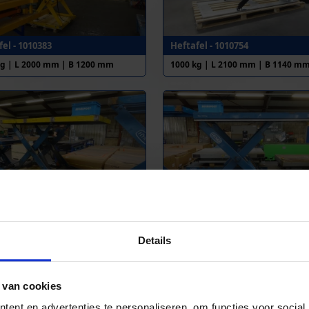
el - 1010383
Heftafel - 1010754
kg | L 2000 mm | B 1200 mm
1000 kg | L 2100 mm | B 1140 m
els - 1010420
Heftafel - 1010416
kg | L 2200 mm | B 900 mm
1000 kg | L 2200 mm | B 900 mm
Details
 van cookies
ent en advertenties te personaliseren, om functies voor social