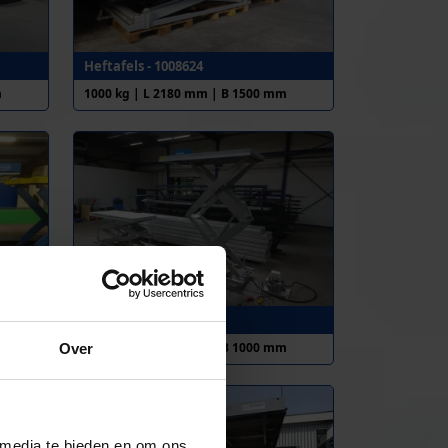
Heftafels - 1008624
m
1000 kg | L 2180 mm | B 1500 mm
Heftafels - 1012186
1000 kg | L 2300 mm | B 1000 mm
Over
 media te bieden en om ons