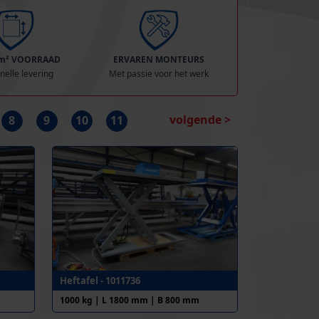
 m² VOORRAAD
ERVAREN MONTEURS
nelle levering
Met passie voor het werk
volgende >
8
9
10
11
Heftafel - 1011736
1000 kg | L 1800 mm | B 800 mm