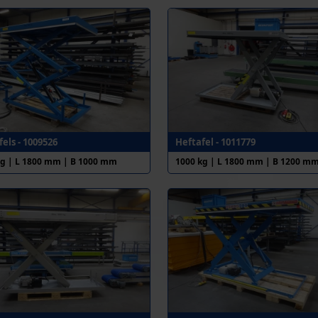
els - 1009526
Heftafel - 1011779
kg | L 1800 mm | B 1000 mm
1000 kg | L 1800 mm | B 1200 m