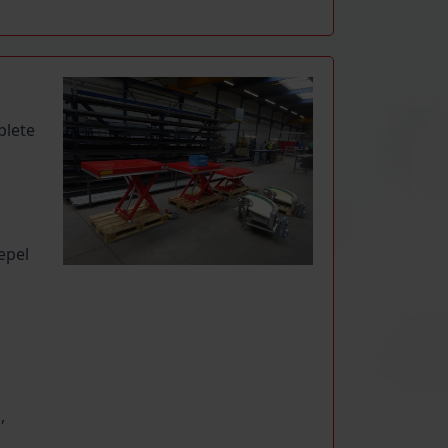
plete
n
epel
,