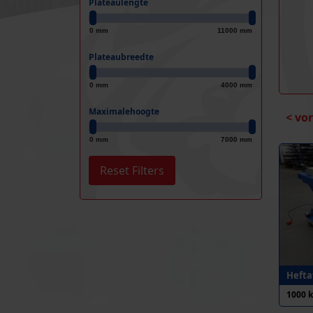
Plateaulengte
0 mm
11000 mm
Plateaubreedte
0 mm
4000 mm
Maximalehoogte
< vo
0 mm
7000 mm
Hefta
1000 