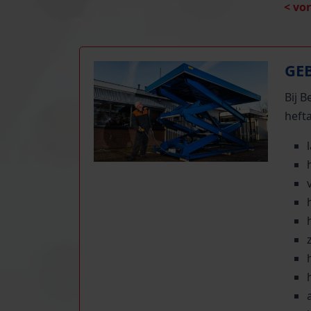
< vo
GE
Bij 
hefta