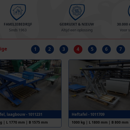
FAMILIEBEDRIJF
GEBRUIKT & NIEUW
30.000
Sinds 1963
Altijd een oplossing
Voor s
rige
1
2
3
4
5
6
7
fel, laagbouw - 1011231
Heftafel - 1011709
kg | L 1770 mm | B 1575 mm
1000 kg | L 1800 mm | B 800 mm