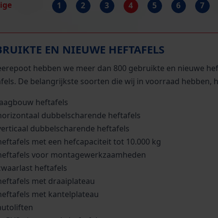
rige
1
2
3
4
5
6
7
BRUIKTE EN NIEUWE HEFTAFELS
Beerepoot hebben we meer dan 800 gebruikte en nieuwe hefta
fels. De belangrijkste soorten die wij in voorraad hebben, h
laagbouw heftafels
horizontaal dubbelscharende heftafels
verticaal dubbelscharende heftafels
heftafels met een hefcapaciteit tot 10.000 kg
heftafels voor montagewerkzaamheden
zwaarlast heftafels
heftafels met draaiplateau
heftafels met kantelplateau
autoliften