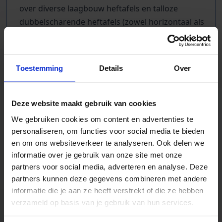
over diverse laagbouw heftafels en talloze
dubbelscharende heftafels (zowel horizontaal als
verticaal dubbelscharend). Elke heftafel wordt bij
verkoop technisch & optisch keurig in orde
gemaakt.
Toestemming
Details
Over
Deze website maakt gebruik van cookies
We gebruiken cookies om content en advertenties te
TrustScore
5.0
|
213
reviews
personaliseren, om functies voor social media te bieden
en om ons websiteverkeer te analyseren. Ook delen we
Ruim 700 gebruikte heftafels in voorraad
informatie over je gebruik van onze site met onze
Hefcapaciteit tot 10000 kg
partners voor social media, adverteren en analyse. Deze
Ook laagbouw & dubbelscharend
partners kunnen deze gegevens combineren met andere
Standaard voorzien van handbediening
informatie die je aan ze heeft verstrekt of die ze hebben
Slangbreukeveiliging, noodstop &
verzameld op basis van je gebruik van hun services.
werkvergrendeling