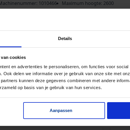
Machinenummer: 1010466
Maximum hoogte: 2600
Merk: 'Laweco'
mm
Hefvermogen: 500 kg
Hydro-unit: Intern
Plateau lengte: 1700 mm
Onderrandbeveiliging: Ja
Plateau breedte: 1300 mm
Voorraad: 1
Details
Bouwhoogte: 550 mm
 van cookies
ent en advertenties te personaliseren, om functies voor social
. Ook delen we informatie over je gebruik van onze site met onz
 partners kunnen deze gegevens combineren met andere informat
erzameld op basis van je gebruik van hun services.
Aanpassen