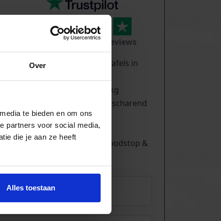
TrustScore
5.0
|
213
reviews
Ruim 700 gebruikte heftafels in
Over
voorraad
Hefcapaciteit tot 10000 kg
Ook laagbouw & dubbelscharend
 media te bieden en om ons
Standaard voorzien van
e partners voor social media,
handbediening
ie die je aan ze heeft
Slangbreukeveiliging, noodstop &
werkvergrendeling
Alles toestaan