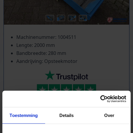
Machinenummer: 1004511
Lengte: 2000 mm
Bandbreedte: 280 mm
Aandrijving: Opsteekmotor
TrustScore
5.0
|
213
reviews
Duizenden lopende banden in voorraad
Toestemming
Details
Over
Veel verschillende bandbreedtes
Voor pakjes & doosjes en voor stortgoed