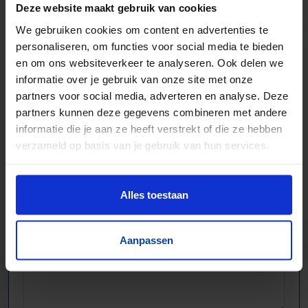
Extreem veel lopende banden direct leverbaar
Deze website maakt gebruik van cookies
Maatwerk mogelijk, nieuw en gebruikt
We gebruiken cookies om content en advertenties te
personaliseren, om functies voor social media te bieden
en om ons websiteverkeer te analyseren. Ook delen we
informatie over je gebruik van onze site met onze
partners voor social media, adverteren en analyse. Deze
partners kunnen deze gegevens combineren met andere
informatie die je aan ze heeft verstrekt of die ze hebben
verzameld op basis van je gebruik van hun services.
Alles toestaan
Aanpassen