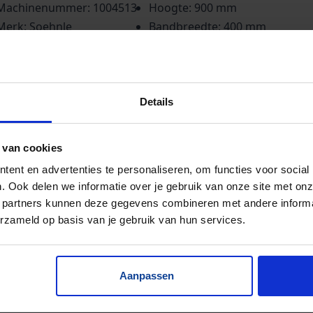
Machinenummer: 1004513
Hoogte: 900 mm
Merk: Soehnle
Bandbreedte: 400 mm
Lengte: 1000 mm
Details
 van cookies
ent en advertenties te personaliseren, om functies voor social
. Ook delen we informatie over je gebruik van onze site met onz
 partners kunnen deze gegevens combineren met andere informat
erzameld op basis van je gebruik van hun services.
Aanpassen