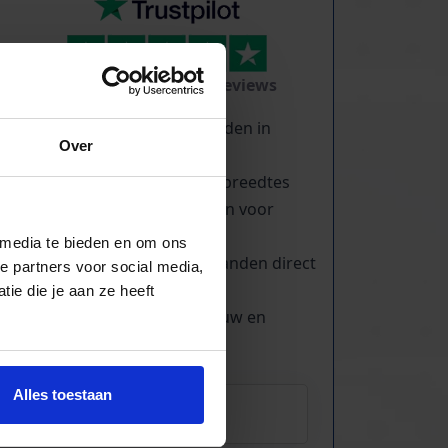
TrustScore
5.0
|
213
reviews
Duizenden lopende banden in
Over
voorraad
Veel verschillende bandbreedtes
Voor pakjes & doosjes en voor
stortgoed
 media te bieden en om ons
Extreem veel lopende banden direct
e partners voor social media,
leverbaar
ie die je aan ze heeft
Maatwerk mogelijk, nieuw en
gebruikt
Alles toestaan