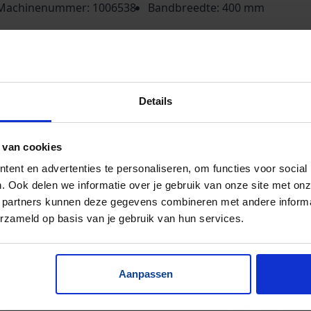
Machinenummer: 1006538
Bandbreedte: 400 mm
tstorthoogte (onderzijde) 3600 mm. Horizontaal onder:
0 mm, opvoerend: 4300 mm, horizontaal boven: 1450
m.
Details
 van cookies
ent en advertenties te personaliseren, om functies voor social
. Ook delen we informatie over je gebruik van onze site met onz
 partners kunnen deze gegevens combineren met andere informat
erzameld op basis van je gebruik van hun services.
Aanpassen