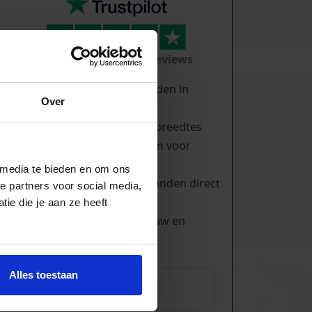
TrustScore
5.0
|
213
reviews
Duizenden lopende banden in
Over
voorraad
Veel verschillende bandbreedtes
Voor pakjes & doosjes en voor
stortgoed
 media te bieden en om ons
Extreem veel lopende banden direct
e partners voor social media,
leverbaar
ie die je aan ze heeft
Maatwerk mogelijk, nieuw en
gebruikt
Alles toestaan