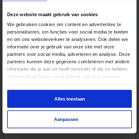
Veel verschillende bandbreedtes
Deze website maakt gebruik van cookies
Voor pakjes & doosjes en voor stortgoed
We gebruiken cookies om content en advertenties te
Extreem veel lopende banden direct leverbaar
personaliseren, om functies voor social media te bieden
Maatwerk mogelijk, nieuw en gebruikt
en om ons websiteverkeer te analyseren. Ook delen we
informatie over je gebruik van onze site met onze
partners voor social media, adverteren en analyse. Deze
partners kunnen deze gegevens combineren met andere
informatie die je aan ze heeft verstrekt of die ze hebben
verzameld op basis van je gebruik van hun services.
Alles toestaan
Aanpassen