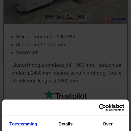
Machinenummer: 1007912
Bandbreedte: 230 mm
Voorraad: 1
Uitstorthoogte (onderzijde) 1000 mm. Horizontaal
onder: ± 2450 mm, daarna schuin omhoog. Totale
strekkende lengte: ± 3300 mm.
TrustScore
5.0
|
213
reviews
Toestemming
Details
Over
Duizenden lopende banden in voorraad