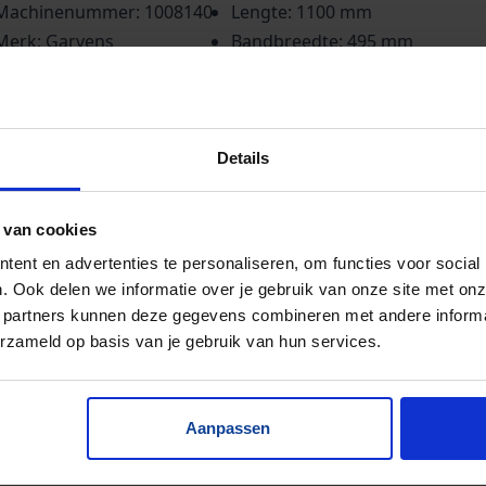
Machinenummer: 1008140
Lengte: 1100 mm
Merk: Garvens
Bandbreedte: 495 mm
Automation GmbH
Details
 van cookies
ent en advertenties te personaliseren, om functies voor social
. Ook delen we informatie over je gebruik van onze site met onz
 partners kunnen deze gegevens combineren met andere informat
erzameld op basis van je gebruik van hun services.
Aanpassen