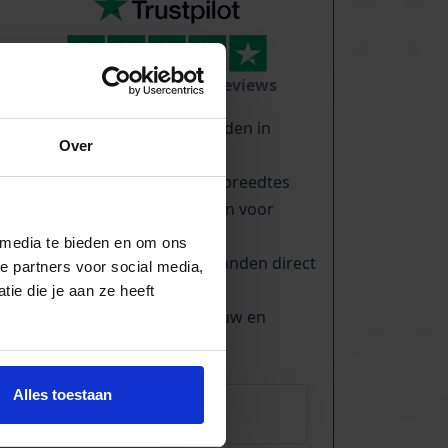
TrustScore
5.0
|
213
reviews
Duizenden lopende banden in
Over
voorraad
Veel verschillende bandbreedtes
Voor pakjes & doosjes en voor
stortgoed
 media te bieden en om ons
Extreem veel lopende banden direct
e partners voor social media,
leverbaar
ie die je aan ze heeft
Maatwerk mogelijk, nieuw en
gebruikt
Alles toestaan