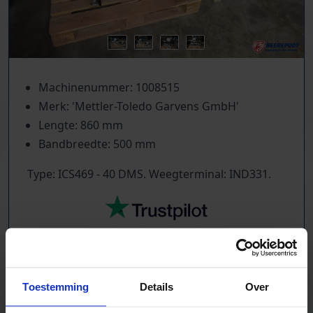
Machinenummer: 1008515
Merk: 'Mettler-Toledo Garvens GmbH'
Lengte: 860 mm
Bandbreedte: 500 mm
Type: ICS469 - 40 DMS. Weegterminal: IND331.
TrustScore
5.0
|
213
reviews
Toestemming
Details
Over
Duizenden lopende banden in voorraad
Veel verschillende bandbreedtes