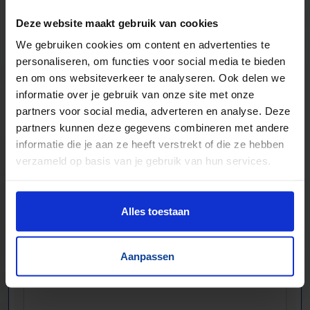
Voor pakjes & doosjes en voor stortgoed
Deze website maakt gebruik van cookies
Extreem veel lopende banden direct leverbaar
We gebruiken cookies om content en advertenties te
Maatwerk mogelijk, nieuw en gebruikt
personaliseren, om functies voor social media te bieden
en om ons websiteverkeer te analyseren. Ook delen we
informatie over je gebruik van onze site met onze
partners voor social media, adverteren en analyse. Deze
partners kunnen deze gegevens combineren met andere
informatie die je aan ze heeft verstrekt of die ze hebben
verzameld op basis van je gebruik van hun services.
Alles toestaan
Aanpassen