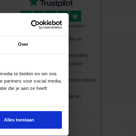
TrustScore
5.0
|
213
reviews
Duizenden lopende banden in
Over
voorraad
Veel verschillende bandbreedtes
Voor pakjes & doosjes en voor
stortgoed
 media te bieden en om ons
Extreem veel lopende banden direct
e partners voor social media,
leverbaar
ie die je aan ze heeft
Maatwerk mogelijk, nieuw en
gebruikt
Alles toestaan