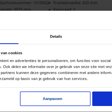
Machinenummer: 1010042
Framebreedte: 420 mm
Lengte: 3975 mm
Voorraad: 1
Bandbreedte: 320 mm
tale framelengte: ± 4060 mm.
Details
 van cookies
ent en advertenties te personaliseren, om functies voor social
. Ook delen we informatie over je gebruik van onze site met onz
 partners kunnen deze gegevens combineren met andere informat
erzameld op basis van je gebruik van hun services.
Aanpassen