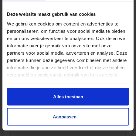
Veel verschillende bandbreedtes
Deze website maakt gebruik van cookies
Voor pakjes & doosjes en voor stortgoed
We gebruiken cookies om content en advertenties te
Extreem veel lopende banden direct leverbaar
personaliseren, om functies voor social media te bieden
Maatwerk mogelijk, nieuw en gebruikt
en om ons websiteverkeer te analyseren. Ook delen we
informatie over je gebruik van onze site met onze
partners voor social media, adverteren en analyse. Deze
partners kunnen deze gegevens combineren met andere
informatie die je aan ze heeft verstrekt of die ze hebben
verzameld op basis van je gebruik van hun services.
Alles toestaan
Aanpassen