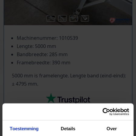
Machinenummer: 1010539
Lengte: 5000 mm
Bandbreedte: 285 mm
Framebreedte: 390 mm
5000 mm is framelengte. Lengte band (eind-eind):
± 4795 mm.
TrustScore
5.0
|
213
reviews
Toestemming
Details
Over
Duizenden lopende banden in voorraad