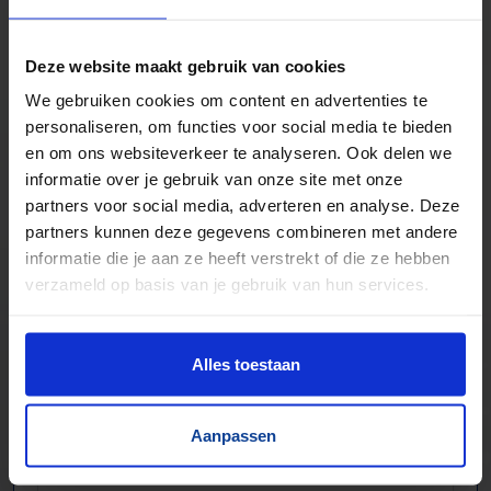
Duizenden lopende banden in voorraad
Veel verschillende bandbreedtes
Deze website maakt gebruik van cookies
Voor pakjes & doosjes en voor stortgoed
We gebruiken cookies om content en advertenties te
Extreem veel lopende banden direct leverbaar
personaliseren, om functies voor social media te bieden
Maatwerk mogelijk, nieuw en gebruikt
en om ons websiteverkeer te analyseren. Ook delen we
informatie over je gebruik van onze site met onze
partners voor social media, adverteren en analyse. Deze
partners kunnen deze gegevens combineren met andere
informatie die je aan ze heeft verstrekt of die ze hebben
verzameld op basis van je gebruik van hun services.
Alles toestaan
Aanpassen