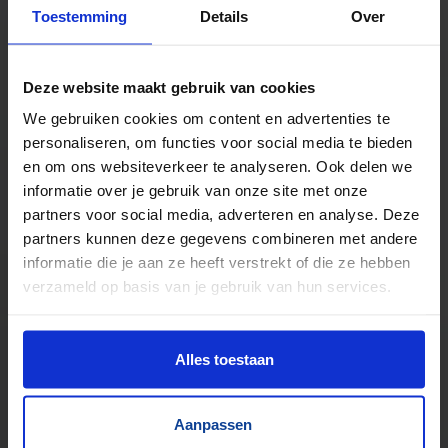
Toestemming
Details
Over
TrustScore
5.0
|
213
reviews
Duizenden lopende banden in voorraad
Deze website maakt gebruik van cookies
Veel verschillende bandbreedtes
We gebruiken cookies om content en advertenties te
Voor pakjes & doosjes en voor stortgoed
personaliseren, om functies voor social media te bieden
Extreem veel lopende banden direct leverbaar
en om ons websiteverkeer te analyseren. Ook delen we
Maatwerk mogelijk, nieuw en gebruikt
informatie over je gebruik van onze site met onze
partners voor social media, adverteren en analyse. Deze
partners kunnen deze gegevens combineren met andere
informatie die je aan ze heeft verstrekt of die ze hebben
verzameld op basis van je gebruik van hun services.
Alles toestaan
Aanpassen