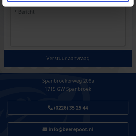
Verstuur aanvraag
Spanbroekerweg 208a
1715 GW Spanbroek
(0226) 35 25 44
info@beerepoot.nl