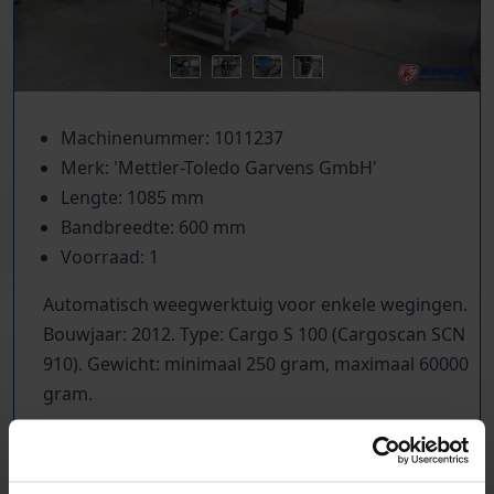
Machinenummer: 1011237
Merk: 'Mettler-Toledo Garvens GmbH'
Lengte: 1085 mm
Bandbreedte: 600 mm
Voorraad: 1
Automatisch weegwerktuig voor enkele wegingen.
Bouwjaar: 2012. Type: Cargo S 100 (Cargoscan SCN
910). Gewicht: minimaal 250 gram, maximaal 60000
gram.