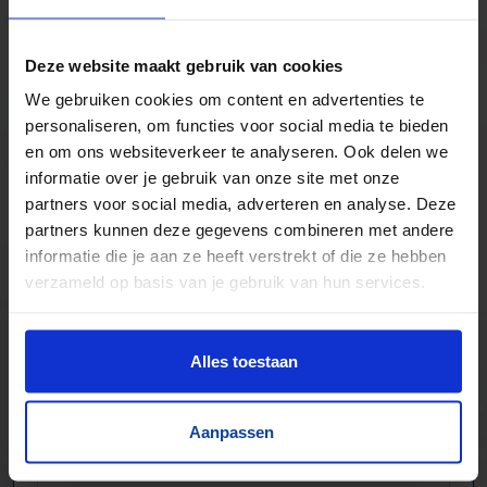
Duizenden lopende banden in voorraad
Veel verschillende bandbreedtes
Deze website maakt gebruik van cookies
Voor pakjes & doosjes en voor stortgoed
We gebruiken cookies om content en advertenties te
Extreem veel lopende banden direct leverbaar
personaliseren, om functies voor social media te bieden
Maatwerk mogelijk, nieuw en gebruikt
en om ons websiteverkeer te analyseren. Ook delen we
informatie over je gebruik van onze site met onze
partners voor social media, adverteren en analyse. Deze
partners kunnen deze gegevens combineren met andere
informatie die je aan ze heeft verstrekt of die ze hebben
verzameld op basis van je gebruik van hun services.
Alles toestaan
Aanpassen