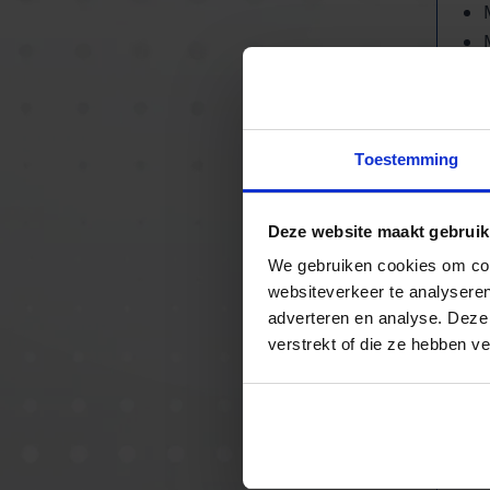
Af
ho
ho
Toestemming
55
60
Deze website maakt gebruik
mm
To
We gebruiken cookies om cont
websiteverkeer te analyseren
vlo
adverteren en analyse. Deze
verstrekt of die ze hebben v