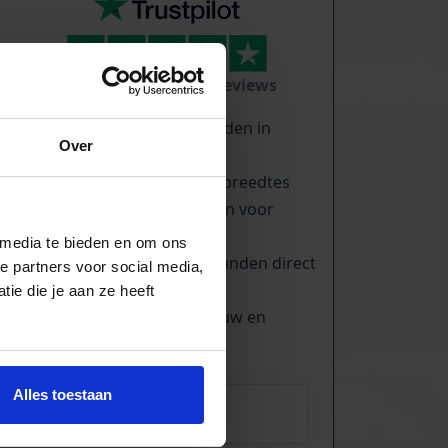
TrustScore
5.0
|
213
reviews
Duizenden lopende banden in
Over
voorraad
Veel verschillende bandbreedtes
Voor pakjes & doosjes en voor
stortgoed
 media te bieden en om ons
Extreem veel lopende banden direct
e partners voor social media,
leverbaar
ie die je aan ze heeft
Maatwerk mogelijk, nieuw en
gebruikt
Alles toestaan