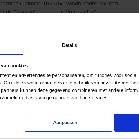
Machinenummer: 1012076
Bandbreedte: 450 mm
Merk: 'Mayfran'
Voorraad: >2
metingen: 2x 450 mm nuttige breedte (globaal:
rizontaal onder 2450 mm, opvoerend 2535 mm,
rizontaal boven 500 mm. Totale strekkende lengte: ±
Details
00 mm. Opvoerhoogte vloer - hart rol: 1730 mm), 1x
0 mm nuttige breedte (globaal: horizontaal onder 2135
 van cookies
, opvoerend 2425 mm, horizontaal boven 600 mm.
tale strekkende lengte: ± 5150 mm. Opvoerhoogte
ent en advertenties te personaliseren, om functies voor social
. Ook delen we informatie over je gebruik van onze site met onz
er - hart rol: 1640 mm).
 partners kunnen deze gegevens combineren met andere informat
erzameld op basis van je gebruik van hun services.
Aanpassen