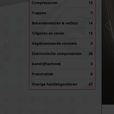
Compressoren
13
Trappen
7
Bekerelevatoren & redlers
14
Trilgoten en zeven
13
Gegalvaniseerde roosters
3
Elektronische componenten
28
Aandrijftechniek
3
Pneumatiek
8
Overige handelsgoederen
47