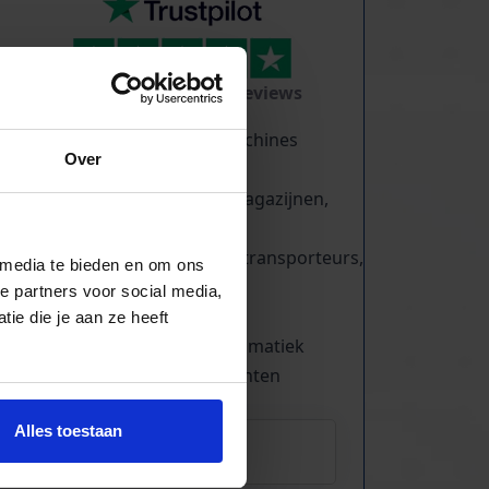
TrustScore
5.0
|
213
reviews
Tientallen dozensluitmachines
Over
beschikbaar
Foliewikkelaars, palletmagazijnen,
kettingbanen
Compressoren, schroeftransporteurs,
 media te bieden en om ons
trappen
e partners voor social media,
Trilgoten en zeven
ie die je aan ze heeft
Aandrijftechniek & Pneumatiek
Elektronische componenten
Alles toestaan