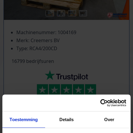
Machinenummer: 1004169
Merk: Creemers BV
Type: RCA4/200CD
16799 bedrijfsuren
TrustScore
5.0
|
213
reviews
Tientallen dozensluitmachines beschikbaar
Toestemming
Details
Over
Foliewikkelaars, palletmagazijnen, kettingbanen
Compressoren, schroeftransporteurs, trappen