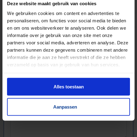
Aandrijftechniek & Pneumatiek
Deze website maakt gebruik van cookies
Elektronische componenten
We gebruiken cookies om content en advertenties te
personaliseren, om functies voor social media te bieden
en om ons websiteverkeer te analyseren. Ook delen we
informatie over je gebruik van onze site met onze
partners voor social media, adverteren en analyse. Deze
partners kunnen deze gegevens combineren met andere
informatie die je aan ze heeft verstrekt of die ze hebben
verzameld op basis van je gebruik van hun services.
Alles toestaan
Aanpassen