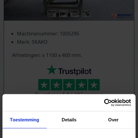
Machinenummer: 1005295
Merk: SKAKO
Afmetingen: ± 1100 x 400 mm.
TrustScore
5.0
|
213
reviews
Tientallen dozensluitmachines beschikbaar
Foliewikkelaars, palletmagazijnen, kettingbanen
Toestemming
Details
Over
Compressoren, schroeftransporteurs, trappen
Trilgoten en zeven