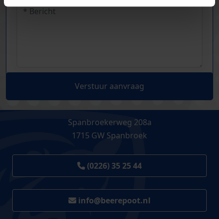
Verstuur aanvraag
Spanbroekerweg 208a
1715 GW Spanbroek
(0226) 35 25 44
info@beerepoot.nl