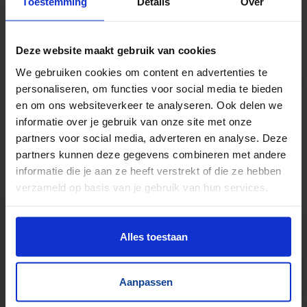
Toestemming
Details
Over
Tientallen dozensluitmachines beschikbaar
Foliewikkelaars, palletmagazijnen, kettingbanen
Deze website maakt gebruik van cookies
Compressoren, schroeftransporteurs, trappen
We gebruiken cookies om content en advertenties te
Trilgoten en zeven
personaliseren, om functies voor social media te bieden
Aandrijftechniek & Pneumatiek
en om ons websiteverkeer te analyseren. Ook delen we
Elektronische componenten
informatie over je gebruik van onze site met onze
partners voor social media, adverteren en analyse. Deze
partners kunnen deze gegevens combineren met andere
informatie die je aan ze heeft verstrekt of die ze hebben
verzameld op basis van je gebruik van hun services.
Alles toestaan
Aanpassen