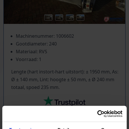
Machinenummer: 1006602
Gootdiameter: 240
Materiaal: RVS
Voorraad: 1
Lengte (hart instort-hart uitstort): ± 1950 mm, As:
Ø ± 140 mm, Lint: hoogte ± 50 mm, ± Ø 240 mm
totaal, spoed 235 mm.
TrustScore
5.0
|
213
reviews