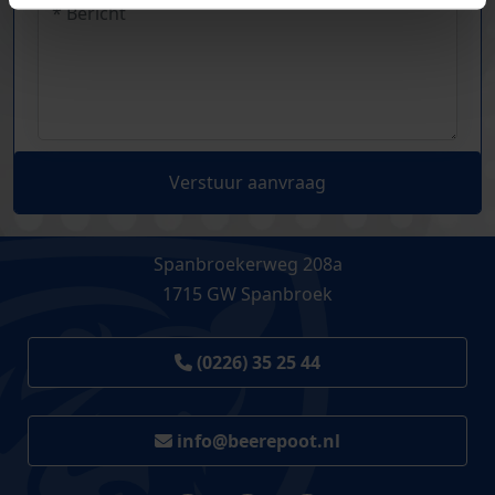
Verstuur aanvraag
Spanbroekerweg 208a
1715 GW Spanbroek
(0226) 35 25 44
info@beerepoot.nl