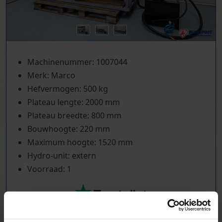
Machinenummer: 1007044
Merk: Marco
Hefvermogen: 500 kg
Plateau lengte: 2000 mm
Plateau breedte: 800 mm
Bouwhoogte: 220 mm
Maximum hoogte: 1520 mm
Hydro-unit: extern
Voorraad: 1