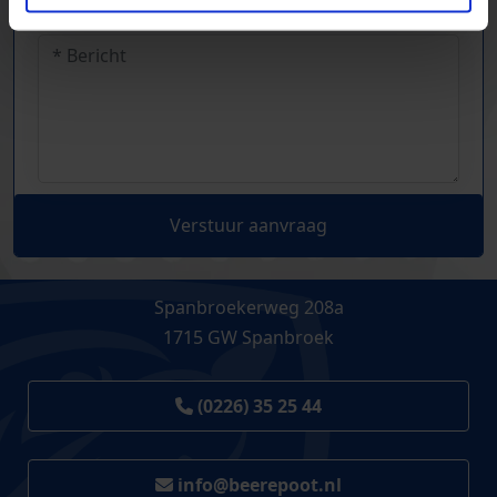
Verstuur aanvraag
Spanbroekerweg 208a
1715 GW Spanbroek
(0226) 35 25 44
info@beerepoot.nl