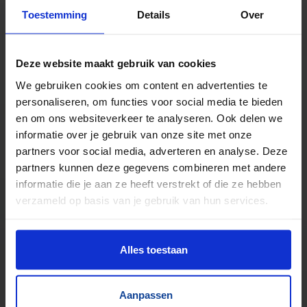
TrustScore
5.0
|
213
reviews
Toestemming
Details
Over
Ruim 700 gebruikte heftafels in voorraad
Hefcapaciteit tot 10000 kg
Deze website maakt gebruik van cookies
Ook laagbouw & dubbelscharend
We gebruiken cookies om content en advertenties te
Standaard voorzien van handbediening
personaliseren, om functies voor social media te bieden
Slangbreukeveiliging, noodstop &
en om ons websiteverkeer te analyseren. Ook delen we
informatie over je gebruik van onze site met onze
werkvergrendeling
partners voor social media, adverteren en analyse. Deze
partners kunnen deze gegevens combineren met andere
informatie die je aan ze heeft verstrekt of die ze hebben
verzameld op basis van je gebruik van hun services.
Alles toestaan
Aanpassen