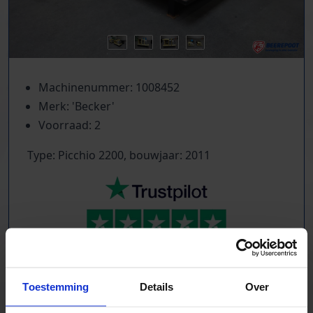
Machinenummer: 1008452
Merk: 'Becker'
Voorraad: 2
Type: Picchio 2200, bouwjaar: 2011
TrustScore
5.0
|
213
reviews
Tientallen dozensluitmachines beschikbaar
Toestemming
Details
Over
Foliewikkelaars, palletmagazijnen, kettingbanen
Compressoren, schroeftransporteurs, trappen