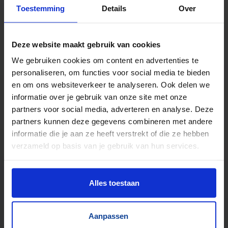
TrustScore
5.0
|
213
reviews
Toestemming
Details
Over
Tientallen dozensluitmachines beschikbaar
Foliewikkelaars, palletmagazijnen, kettingbanen
Deze website maakt gebruik van cookies
Compressoren, schroeftransporteurs, trappen
We gebruiken cookies om content en advertenties te
Trilgoten en zeven
personaliseren, om functies voor social media te bieden
Aandrijftechniek & Pneumatiek
en om ons websiteverkeer te analyseren. Ook delen we
Elektronische componenten
informatie over je gebruik van onze site met onze
partners voor social media, adverteren en analyse. Deze
partners kunnen deze gegevens combineren met andere
informatie die je aan ze heeft verstrekt of die ze hebben
verzameld op basis van je gebruik van hun services.
Alles toestaan
Aanpassen