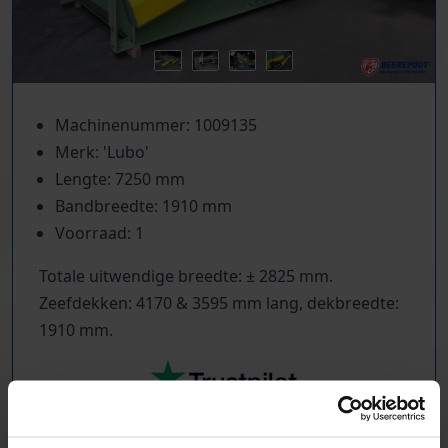
Machinenummer: 1009135
Merk: 'Lubo'
Lengte: 7250 mm
Bandbreedte: 1910 mm
Voorraad: 1
Totale uitwendige breedte: ± 2825 mm.
Zeefdekken: 4170 & 3595 mm lang, dekbreedte:
1910 mm.