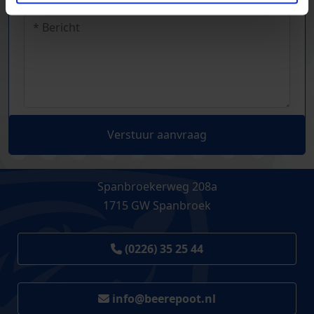
Verstuur aanvraag
Spanbroekerweg 208a
1715 GW Spanbroek
(0226) 35 25 44
info@beerepoot.nl