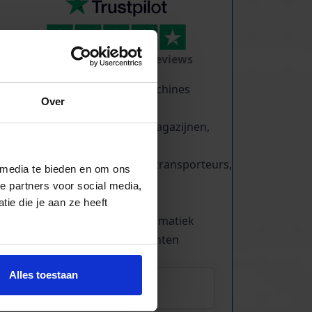
TrustScore
5.0
|
213
reviews
Tientallen dozensluitmachines
Over
beschikbaar
Foliewikkelaars, palletmagazijnen,
kettingbanen
Compressoren, schroeftransporteurs,
 media te bieden en om ons
trappen
e partners voor social media,
Trilgoten en zeven
ie die je aan ze heeft
Aandrijftechniek & Pneumatiek
Elektronische componenten
Alles toestaan