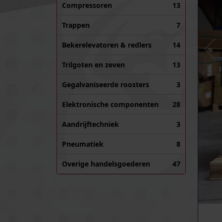
Compressoren
13
Trappen
7
Bekerelevatoren & redlers
14
Trilgoten en zeven
13
Gegalvaniseerde roosters
3
Elektronische componenten
28
Aandrijftechniek
3
Pneumatiek
8
Overige handelsgoederen
47