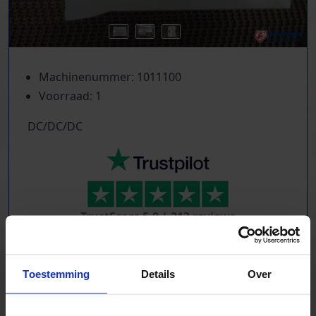
Machinenummer: 1011100
Voorraad: 1
DC/DC/DC
TrustScore
5.0
|
213
reviews
Tientallen dozensluitmachines beschikbaar
Foliewikkelaars, palletmagazijnen, kettingbanen
Toestemming
Details
Over
Compressoren, schroeftransporteurs, trappen
Trilgoten en zeven