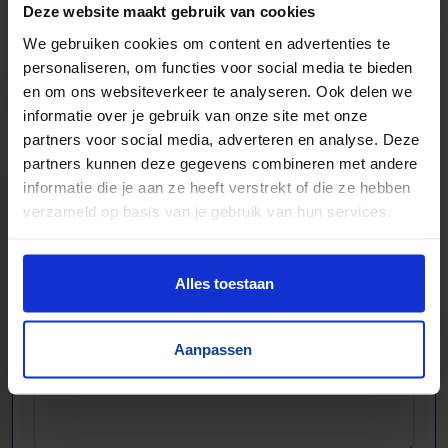
Aandrijftechniek & Pneumatiek
Deze website maakt gebruik van cookies
Elektronische componenten
We gebruiken cookies om content en advertenties te
personaliseren, om functies voor social media te bieden
en om ons websiteverkeer te analyseren. Ook delen we
informatie over je gebruik van onze site met onze
partners voor social media, adverteren en analyse. Deze
partners kunnen deze gegevens combineren met andere
informatie die je aan ze heeft verstrekt of die ze hebben
verzameld op basis van je gebruik van hun services.
Alles toestaan
Aanpassen