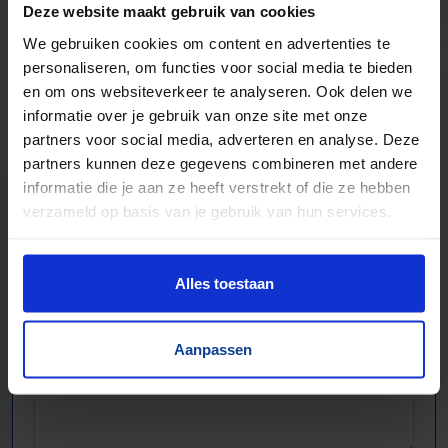
Aandrijftechniek & Pneumatiek
Deze website maakt gebruik van cookies
Elektronische componenten
We gebruiken cookies om content en advertenties te
personaliseren, om functies voor social media te bieden
en om ons websiteverkeer te analyseren. Ook delen we
informatie over je gebruik van onze site met onze
partners voor social media, adverteren en analyse. Deze
partners kunnen deze gegevens combineren met andere
informatie die je aan ze heeft verstrekt of die ze hebben
verzameld op basis van je gebruik van hun services.
Alles toestaan
Aanpassen