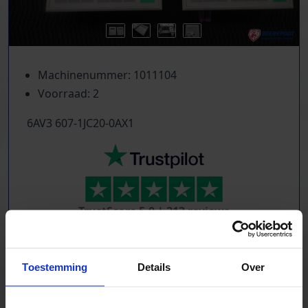
Machinenummer: 1011104
Voorraad: 2
6AV3 607-1JC20-0AX1
TrustScore
5.0
|
213
reviews
Tientallen dozensluitmachines beschikbaar
Foliewikkelaars, palletmagazijnen, kettingbanen
Toestemming
Details
Over
Compressoren, schroeftransporteurs, trappen
Trilgoten en zeven